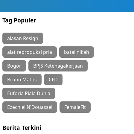
Tag Populer
alasan Resign
alat reproduksi pria
batal nikah
Bogor
BPJS Ketenagakerjaan
Bruno Matos
CFD
Euforia Piala Dunia
Ezechiel N'Douassel
FemaleFit
Berita Terkini