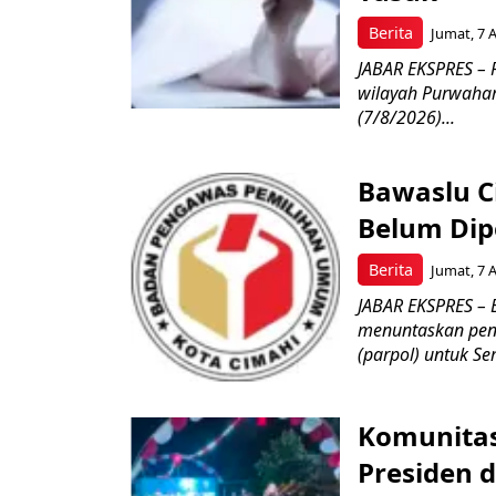
Berita
Jumat, 7 
JABAR EKSPRES –
wilayah Purwahar
(7/8/2026)...
Bawaslu Ci
Belum Dipe
Berita
Jumat, 7 
JABAR EKSPRES – 
menuntaskan peng
(parpol) untuk Sem
Komunitas
Presiden 