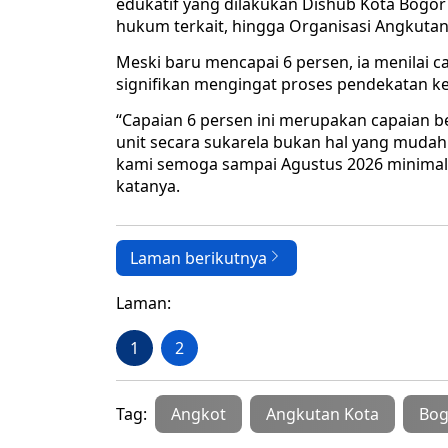
edukatif yang dilakukan Dishub Kota Bogor
hukum terkait, hingga Organisasi Angkutan
Meski baru mencapai 6 persen, ia menilai
signifikan mengingat proses pendekatan k
“Capaian 6 persen ini merupakan capaian b
unit secara sukarela bukan hal yang mudah
kami semoga sampai Agustus 2026 minimal 
katanya.
Laman berikutnya
Laman:
1
2
Tag:
Angkot
Angkutan Kota
Bog