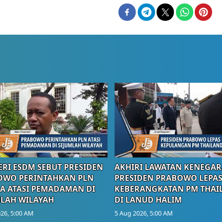
RI ESDM SEBUT PRESIDEN
AKHIRI LAWATAN KENEGAR
OWO PERINTAHKAN PLN
PRESIDEN PRABOWO LEPA
A ATASI PEMADAMAN DI
KEBERANGKATAN PM THAI
LAH WILAYAH
DI LANUD HALIM
26, 5:00 AM
5 Aug 2026, 5:00 AM