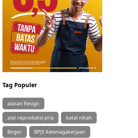
Tag Populer
alasan Resign
alat reproduksi pria
batal nikah
Bogor
BPJS Ketenagakerjaan