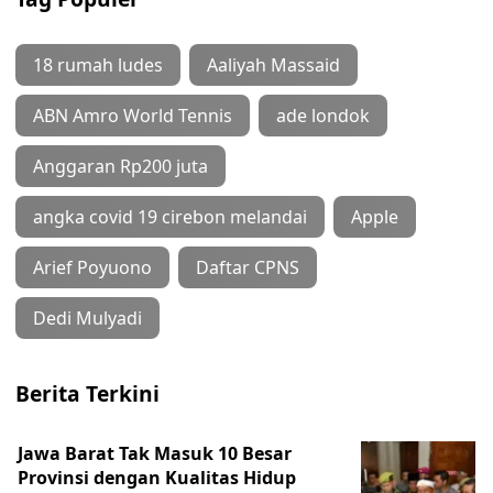
18 rumah ludes
Aaliyah Massaid
ABN Amro World Tennis
ade londok
Anggaran Rp200 juta
angka covid 19 cirebon melandai
Apple
Arief Poyuono
Daftar CPNS
Dedi Mulyadi
Berita Terkini
Jawa Barat Tak Masuk 10 Besar
Provinsi dengan Kualitas Hidup