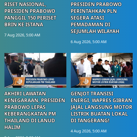
RISET NASIONAL,
PRESIDEN PRABOWO
PRESIDEN PRABOWO
PERINTAHKAN PLN
PANGGIL 150 PERISET
SEGERA ATASI
BRIN KE ISTANA
PEMADAMAN DI
SEJUMLAH WILAYAH
7 Aug 2026, 5:00 AM
6 Aug 2026, 5:00 AM
AKHIRI LAWATAN
GENJOT TRANSISI
KENEGARAAN, PRESIDEN
ENERGI, WAPRES GIBRAN
PRABOWO LEPAS
JAJAL LANGSUNG MOTOR
KEBERANGKATAN PM
LISTRIK BUATAN LOKAL
THAILAND DI LANUD
DI TANGERANG!
HALIM
4 Aug 2026, 5:00 AM