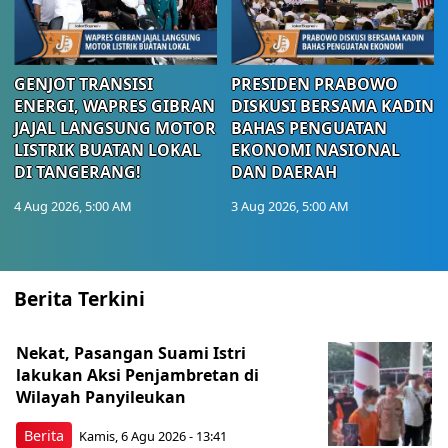
GENJOT TRANSISI
PRESIDEN PRABOWO
ENERGI, WAPRES GIBRAN
DISKUSI BERSAMA KADIN
JAJAL LANGSUNG MOTOR
BAHAS PENGUATAN
LISTRIK BUATAN LOKAL
EKONOMI NASIONAL
DI TANGERANG!
DAN DAERAH
4 Aug 2026, 5:00 AM
3 Aug 2026, 5:00 AM
Berita Terkini
Nekat, Pasangan Suami Istri
lakukan Aksi Penjambretan di
Wilayah Panyileukan
Berita
Kamis, 6 Agu 2026 - 13:41