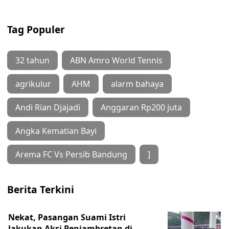
Tag Populer
32 tahun
ABN Amro World Tennis
agrikulur
AHM
alarm bahaya
Andi Rian Djajadi
Anggaran Rp200 juta
Angka Kematian Bayi
Arema FC Vs Persib Bandung
]
Berita Terkini
Nekat, Pasangan Suami Istri
lakukan Aksi Penjambretan di