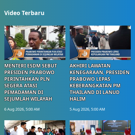
Video Terbaru
MENTERI ESDM SEBUT
AKHIRI LAWATAN
PRESIDEN PRABOWO
KENEGARAAN, PRESIDEN
PERINTAHKAN PLN
PRABOWO LEPAS
SEGERA ATASI
KEBERANGKATAN PM
PEMADAMAN DI
THAILAND DI LANUD
SEJUMLAH WILAYAH
HALIM
6 Aug 2026, 5:00 AM
5 Aug 2026, 5:00 AM