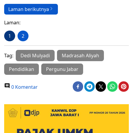
Laman berikutnya
Laman:
1
2
Tag:
Dedi Mulyadi
Madrasah Aliyah
Pendidikan
Pergunu Jabar
0 Komentar