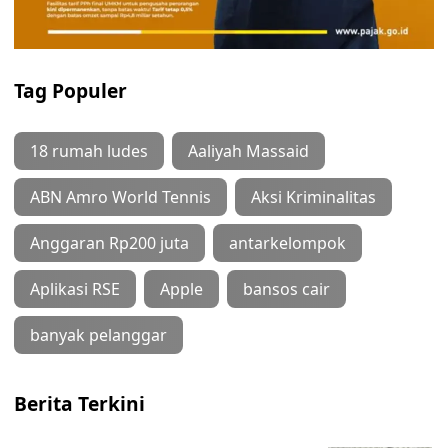
Tag Populer
18 rumah ludes
Aaliyah Massaid
ABN Amro World Tennis
Aksi Kriminalitas
Anggaran Rp200 juta
antarkelompok
Aplikasi RSE
Apple
bansos cair
banyak pelanggar
Berita Terkini