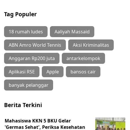
Tag Populer
18 rumah ludes
Aaliyah Massaid
ABN Amro World Tennis
Aksi Kriminalitas
Anggaran Rp200 juta
antarkelompok
Aplikasi RSE
Apple
bansos cair
banyak pelanggar
Berita Terkini
Mahasiswa KKN 5 BKU Gelar
'Germas Sehat', Periksa Kesehatan