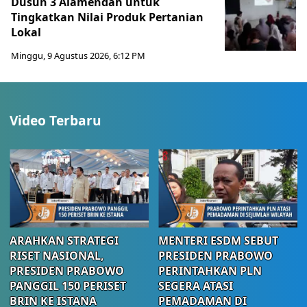
Dusun 3 Alamendah untuk
Tingkatkan Nilai Produk Pertanian
Lokal
Minggu, 9 Agustus 2026, 6:12 PM
Video Terbaru
ARAHKAN STRATEGI
MENTERI ESDM SEBUT
RISET NASIONAL,
PRESIDEN PRABOWO
PRESIDEN PRABOWO
PERINTAHKAN PLN
PANGGIL 150 PERISET
SEGERA ATASI
BRIN KE ISTANA
PEMADAMAN DI