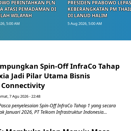
OWO PERINTAHKAN PLN
PRESIDEN PRABOWO LEPA
A ATASI PEMADAMAN DI
KEBERANGKATAN PM THAI
LAH WILAYAH
DI LANUD HALIM
26, 5:00 AM
5 Aug 2026, 5:00 AM
mpungkan Spin-Off InfraCo Tahap
xia Jadi Pilar Utama Bisnis
 Connectivity
umat, 7 Agu 2026 - 22:48
asca penyelesaian Spin-Off InfraCo Tahap 1 yang secara
jak Januari 2026, PT Telkom Infrastruktur Indonesia...