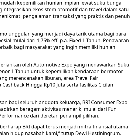
udah kepemilikan hunian impian lewat suku bunga
gintegrasikan ekosistem otomotif dan travel dalam satu
menikmati pengalaman transaksi yang praktis dan penuh
romo unggulan yang menjadi daya tarik utama bagi para
sial mulai dari 1,75% eff. p.a. Fixed 1 Tahun. Penawaran
baik bagi masyarakat yang ingin memiliki hunian
 dimeriahkan oleh Automotive Expo yang menawarkan Suku
 Tenor 1 Tahun untuk kepemilikan kendaraan bermotor
ang merencanakan liburan, area Travel Fair
ashback Hingga Rp10 Juta serta fasilitas Cicilan
an bagi seluruh anggota keluarga, BRI Consumer Expo
adirkan beragam aktivitas menarik, mulai dari Fun
 Performance dari deretan penampil pilihan.
i berharap BRI dapat terus menjadi mitra finansial utama
ian hidup nasabah kami,” tutup Dewi Hestiningrum.