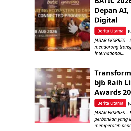
BATIC 202
Depan AI, 
Digital
Berita Utama
J
JABAR EKSPRES – 
mendorong transfo
International...
Transform
bjb Raih 
Awards 2
Berita Utama
J
JABAR EKSPRES –
perbankan yang i
memperoleh peng