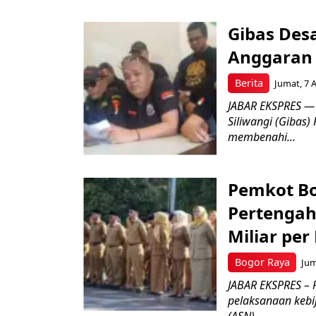
Gibas Des
Anggaran 
Berita
Jumat, 7 
JABAR EKSPRES — 
Siliwangi (Gibas)
membenahi...
Pemkot Bo
Pertengah
Miliar per
Bogor Raya
Jum
JABAR EKSPRES – 
pelaksanaan kebi