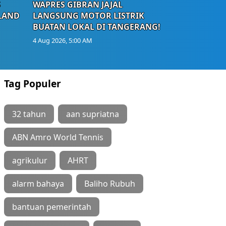
S
WAPRES GIBRAN JAJAL
LAND
LANGSUNG MOTOR LISTRIK
BUATAN LOKAL DI TANGERANG!
4 Aug 2026, 5:00 AM
Tag Populer
32 tahun
aan supriatna
ABN Amro World Tennis
agrikulur
AHRT
alarm bahaya
Baliho Rubuh
bantuan pemerintah