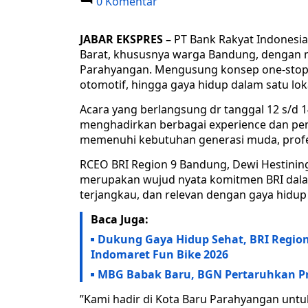
0 Komentar
JABAR EKSPRES –
PT Bank Rakyat Indonesia
Barat, khususnya warga Bandung, dengan 
Parahyangan. Mengusung konsep one-stop s
otomotif, hingga gaya hidup dalam satu loka
​Acara yang berlangsung dr tanggal 12 s/d 1
menghadirkan berbagai experience dan pen
memenuhi kebutuhan generasi muda, profes
​RCEO BRI Region 9 Bandung, Dewi Hestin
merupakan wujud nyata komitmen BRI dal
terjangkau, dan relevan dengan gaya hidup 
Baca Juga:
Dukung Gaya Hidup Sehat, BRI Region
Indomaret Fun Bike 2026
MBG Babak Baru, BGN Pertaruhkan P
​”Kami hadir di Kota Baru Parahyangan untu