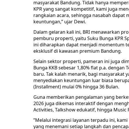
masyarakat Bandung. Tidak hanya memperm
KPR yang sangat kompetitif, kami juga men
rangkaian acara, sehingga nasabah dapat 
keuntungan,” ujar Dewi.
​Dalam gelaran kali ini, BRI menawarkan p
pemburu properti, yaitu Suku Bunga KPR Spe
ini diharapkan dapat menjadi momentum ter
eksklusif di kawasan premium Bandung.
​Selain sektor properti, pameran ini juga
Bunga KKB sebesar 1,80% flat p.a. dengan
baru. Tak kalah menarik, bagi masyarakat y
menyediakan keuntungan luar biasa berupa C
(Installment) mulai 0% hingga 36 Bulan.
​Guna memberikan pengalaman yang berkes
2026 juga dikemas interaktif dengan mengh
Activities, Talkshow edukatif, hingga Music
​”Melalui integrasi layanan terpadu ini, kam
yang menemani setiap langkah dan pencapa