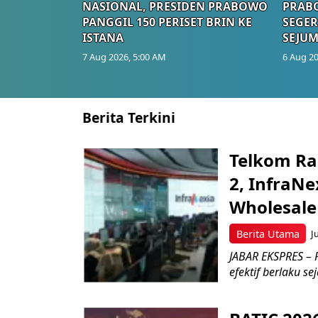
NASIONAL, PRESIDEN PRABOWO
PRAB
PANGGIL 150 PERISET BRIN KE
SEGER
ISTANA
SEJUM
7 Aug 2026, 5:00 AM
6 Aug 20
Berita Terkini
Telkom Ra
2, InfraNe
Wholesale
Berita Utama
J
JABAR EKSPRES – P
efektif berlaku se