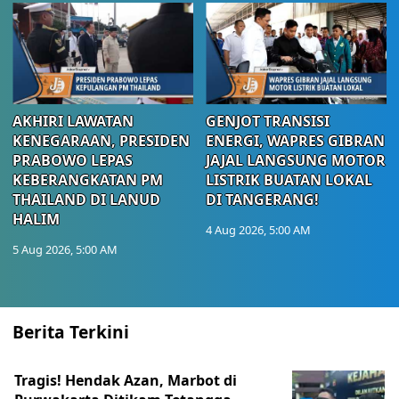
AKHIRI LAWATAN
GENJOT TRANSISI
KENEGARAAN, PRESIDEN
ENERGI, WAPRES GIBRAN
PRABOWO LEPAS
JAJAL LANGSUNG MOTOR
KEBERANGKATAN PM
LISTRIK BUATAN LOKAL
THAILAND DI LANUD
DI TANGERANG!
HALIM
4 Aug 2026, 5:00 AM
5 Aug 2026, 5:00 AM
Berita Terkini
Tragis! Hendak Azan, Marbot di