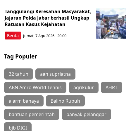
Tanggulangi Keresahan Masyarakat,
Jajaran Polda Jabar berhasil Ungkap
Ratusan Kasus Kejahatan
Berita
Jumat, 7 Agu 2026 - 20:00
Tag Populer
32 tahun
aan supriatna
ABN Amro World Tennis
agrikulur
AHRT
alarm bahaya
Baliho Rubuh
bantuan pemerintah
banyak pelanggar
bjb DIGI