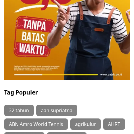
Tag Populer
32 tahun
aan supriatna
ABN Amro World Tennis
agrikulur
AHRT