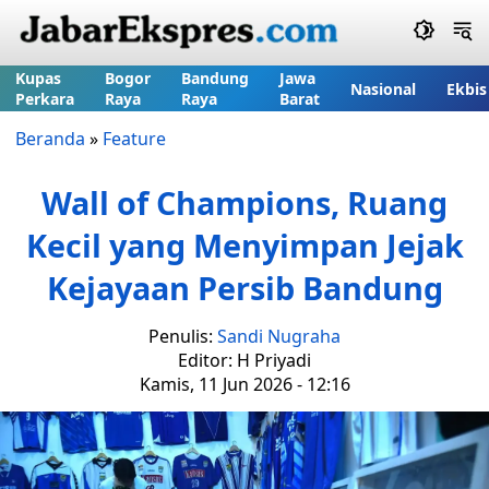
Kupas
Bogor
Bandung
Jawa
Nasional
Ekbis
Perkara
Raya
Raya
Barat
Beranda
»
Feature
Wall of Champions, Ruang
Kecil yang Menyimpan Jejak
Kejayaan Persib Bandung
Penulis:
Sandi Nugraha
Editor: H Priyadi
Kamis, 11 Jun 2026 - 12:16