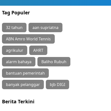
Tag Populer
32 tahun
aan supriatna
ABN Amro World Tennis
agrikulur
AHRT
alarm bahaya
Baliho Rubuh
bantuan pemerintah
banyak pelanggar
bjb DIGI
Berita Terkini