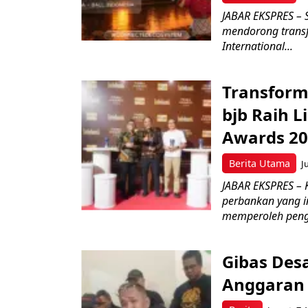
JABAR EKSPRES – 
mendorong transfo
International...
Transform
bjb Raih 
Awards 2
Berita Utama
J
JABAR EKSPRES –
perbankan yang i
memperoleh peng
Gibas Des
Anggaran 