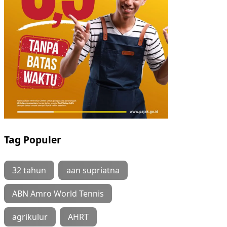
Tag Populer
32 tahun
aan supriatna
ABN Amro World Tennis
agrikulur
AHRT