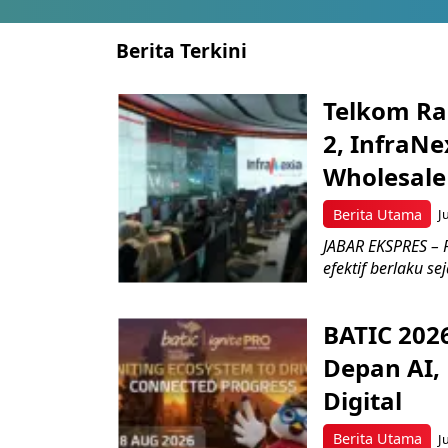
Berita Terkini
Telkom Ra
2, InfraNe
Wholesale
Berita Utama
J
JABAR EKSPRES – P
efektif berlaku se
BATIC 202
Depan AI, 
Digital
Berita Utama
J