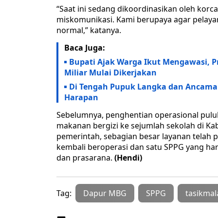
“Saat ini sedang dikoordinasikan oleh kor
miskomunikasi. Kami berupaya agar pelaya
normal,” katanya.
Baca Juga:
Bupati Ajak Warga Ikut Mengawasi, Pr
Miliar Mulai Dikerjakan
Di Tengah Pupuk Langka dan Ancaman 
Harapan
Sebelumnya, penghentian operasional pul
makanan bergizi ke sejumlah sekolah di K
pemerintah, sebagian besar layanan telah 
kembali beroperasi dan satu SPPG yang har
dan prasarana.
(Hendi)
Tag:
Dapur MBG
SPPG
tasikmal