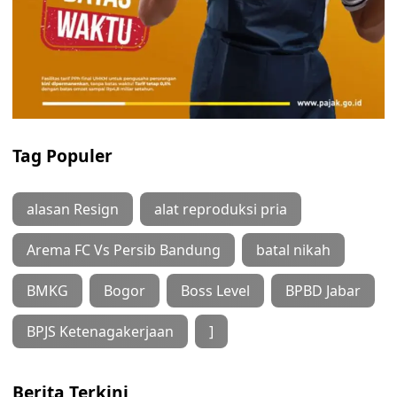
Tag Populer
alasan Resign
alat reproduksi pria
Arema FC Vs Persib Bandung
batal nikah
BMKG
Bogor
Boss Level
BPBD Jabar
BPJS Ketenagakerjaan
]
Berita Terkini