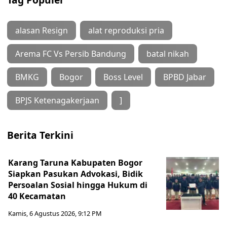
alasan Resign
alat reproduksi pria
Arema FC Vs Persib Bandung
batal nikah
BMKG
Bogor
Boss Level
BPBD Jabar
BPJS Ketenagakerjaan
]
Berita Terkini
Karang Taruna Kabupaten Bogor
Siapkan Pasukan Advokasi, Bidik
Persoalan Sosial hingga Hukum di
40 Kecamatan
Kamis, 6 Agustus 2026, 9:12 PM