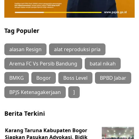
Tag Populer
alasan Resign
alat reproduksi pria
Arema FC Vs Persib Bandung
batal nikah
BMKG
Bogor
Boss Level
BPBD Jabar
BPJS Ketenagakerjaan
]
Berita Terkini
Karang Taruna Kabupaten Bogor
Siapkan Pasukan Advokasi, Bidik