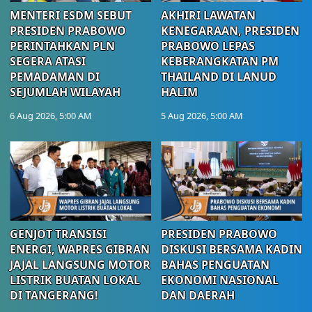
MENTERI ESDM SEBUT
AKHIRI LAWATAN
PRESIDEN PRABOWO
KENEGARAAN, PRESIDEN
PERINTAHKAN PLN
PRABOWO LEPAS
SEGERA ATASI
KEBERANGKATAN PM
PEMADAMAN DI
THAILAND DI LANUD
SEJUMLAH WILAYAH
HALIM
6 Aug 2026, 5:00 AM
5 Aug 2026, 5:00 AM
GENJOT TRANSISI
PRESIDEN PRABOWO
ENERGI, WAPRES GIBRAN
DISKUSI BERSAMA KADIN
JAJAL LANGSUNG MOTOR
BAHAS PENGUATAN
LISTRIK BUATAN LOKAL
EKONOMI NASIONAL
DI TANGERANG!
DAN DAERAH