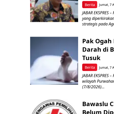
Berita
Jumat, 7 
JABAR EKSPRES – 
yang diperkirakan
strategis pada Agu
Pak Ogah
Darah di 
Tusuk
Berita
Jumat, 7 
JABAR EKSPRES –
wilayah Purwahar
(7/8/2026)...
Bawaslu Ci
Belum Dipe