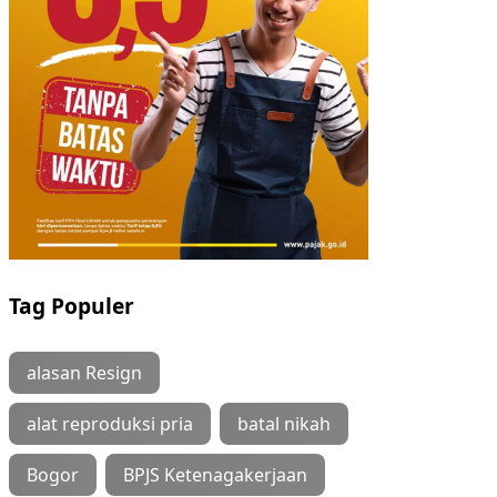
Tag Populer
alasan Resign
alat reproduksi pria
batal nikah
Bogor
BPJS Ketenagakerjaan