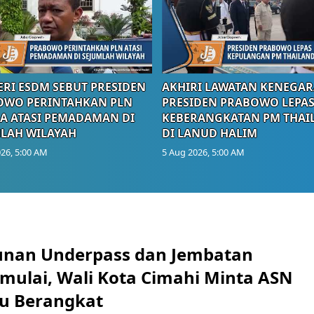
RI ESDM SEBUT PRESIDEN
AKHIRI LAWATAN KENEGAR
OWO PERINTAHKAN PLN
PRESIDEN PRABOWO LEPA
A ATASI PEMADAMAN DI
KEBERANGKATAN PM THAI
LAH WILAYAH
DI LANUD HALIM
26, 5:00 AM
5 Aug 2026, 5:00 AM
nan Underpass dan Jembatan
mulai, Wali Kota Cimahi Minta ASN
u Berangkat