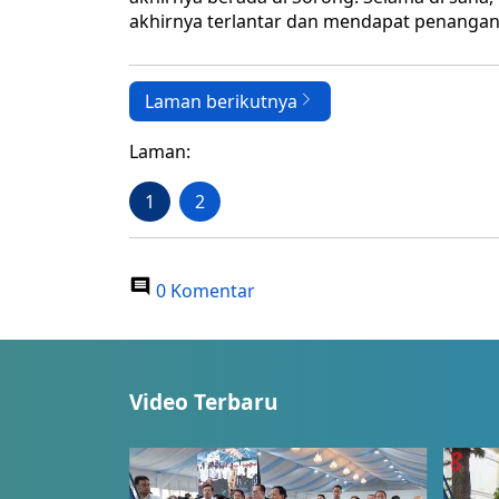
akhirnya terlantar dan mendapat penangana
Laman berikutnya
Laman:
1
2
0 Komentar
Video Terbaru