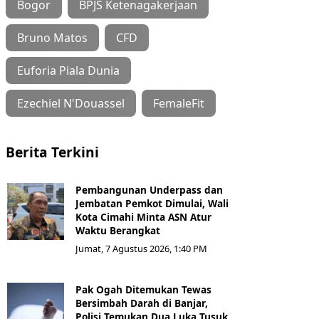
Bogor
BPJS Ketenagakerjaan
Bruno Matos
CFD
Euforia Piala Dunia
Ezechiel N'Douassel
FemaleFit
Berita Terkini
Pembangunan Underpass dan
Jembatan Pemkot Dimulai, Wali
Kota Cimahi Minta ASN Atur
Waktu Berangkat
Jumat, 7 Agustus 2026, 1:40 PM
Pak Ogah Ditemukan Tewas
Bersimbah Darah di Banjar,
Polisi Temukan Dua Luka Tusuk