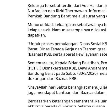
Keluarga tersebut terdiri dari Ade Halidan, 
Nurfadilah dan Rizki Thermawan. Informas
Pemkab Bandung Barat melalui surat yang d
Menurut Idad, keluarga tersebut awalnya 
kelapa sawit. Namun sesampainya di lokasi 
dapatkan.
“Untuk proses pemulangan, Dinas Sosial KBB
Barat, Dinas Tenaga Kerja dan Transmigrasi
(Baznas) KBB, serta aparat kewilayahan se
Sementara itu, Kepala Bidang Pelatihan, Pr
(P3TKT) Disnakertrans KBB, Dewi Andani me
Bandung Barat pada Sabtu (30/5/2026) mela
dukungan dari Baznas KBB.
“InsyaAllah hari Sabtu berangkat menuju Ja
juga mendapat bantuan dari Baznas dalam p
Berdasarkan keterangan sementara, keluar
akhirnya berada di Sorong. Selama di san