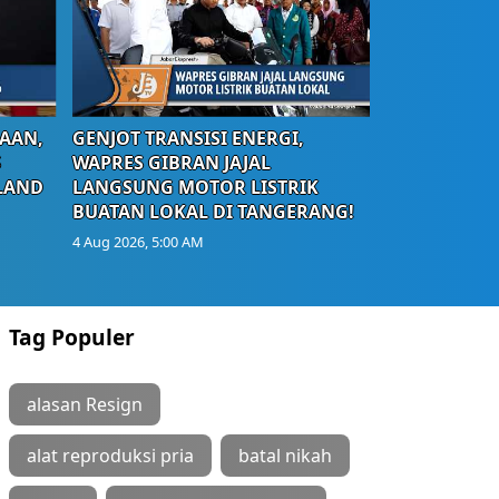
AAN,
GENJOT TRANSISI ENERGI,
S
WAPRES GIBRAN JAJAL
LAND
LANGSUNG MOTOR LISTRIK
BUATAN LOKAL DI TANGERANG!
4 Aug 2026, 5:00 AM
Tag Populer
alasan Resign
alat reproduksi pria
batal nikah