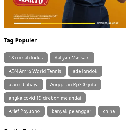
Tag Populer
18 rumah ludes
Aaliyah Massaid
ABN Amro World Tennis
ade londok
alarm bahaya
Anggaran Rp200 juta
angka covid 19 cirebon melandai
Arief Poyuono
banyak pelanggar
china