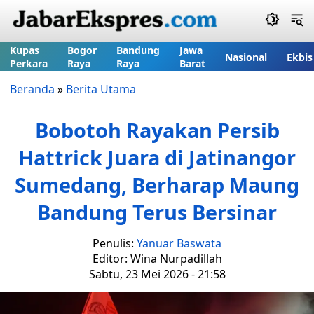
Kupas
Bogor
Bandung
Jawa
Nasional
Ekbis
Perkara
Raya
Raya
Barat
Beranda
»
Berita Utama
Bobotoh Rayakan Persib
Hattrick Juara di Jatinangor
Sumedang, Berharap Maung
Bandung Terus Bersinar
Penulis:
Yanuar Baswata
Editor: Wina Nurpadillah
Sabtu, 23 Mei 2026 - 21:58