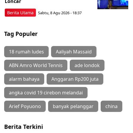
Loncar
Berita Utama
Sabtu, 8 Agu 2026 - 18:37
Tag Populer
18 rumah ludes
Aaliyah Massaid
ABN Amro World Tennis
ade londok
alarm bahaya
Anggaran Rp200 juta
angka covid 19 cirebon melandai
Arief Poyuono
banyak pelanggar
china
Berita Terkini