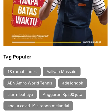
Tag Populer
18 rumah ludes
Aaliyah Massaid
ABN Amro World Tennis
ade londok
alarm bahaya
Anggaran Rp200 juta
angka covid 19 cirebon melandai