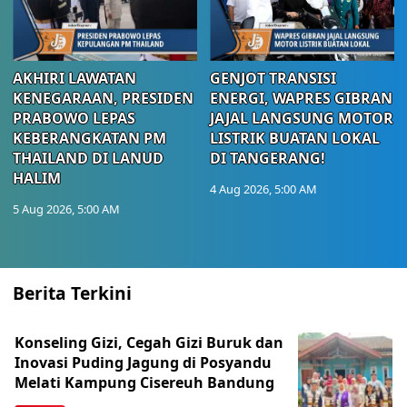
AKHIRI LAWATAN
GENJOT TRANSISI
KENEGARAAN, PRESIDEN
ENERGI, WAPRES GIBRAN
PRABOWO LEPAS
JAJAL LANGSUNG MOTOR
KEBERANGKATAN PM
LISTRIK BUATAN LOKAL
THAILAND DI LANUD
DI TANGERANG!
HALIM
4 Aug 2026, 5:00 AM
5 Aug 2026, 5:00 AM
Berita Terkini
Konseling Gizi, Cegah Gizi Buruk dan
Inovasi Puding Jagung di Posyandu
Melati Kampung Cisereuh Bandung