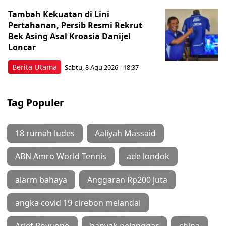
Tambah Kekuatan di Lini
Pertahanan, Persib Resmi Rekrut
Bek Asing Asal Kroasia Danijel
Loncar
Berita Utama
Sabtu, 8 Agu 2026 - 18:37
Tag Populer
18 rumah ludes
Aaliyah Massaid
ABN Amro World Tennis
ade londok
alarm bahaya
Anggaran Rp200 juta
angka covid 19 cirebon melandai
Arief Poyuono
banyak pelanggar
china