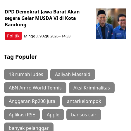
DPD Demokrat Jawa Barat Akan
segera Gelar MUSDA VI di Kota
Bandung
Politik
Minggu, 9 Agu 2026 - 14:33
Tag Populer
18 rumah ludes
Aaliyah Massaid
ABN Amro World Tennis
Aksi Kriminalitas
Anggaran Rp200 juta
antarkelompok
Aplikasi RSE
Apple
bansos cair
banyak pelanggar