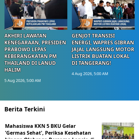
AKHIRI LAWATAN
GENJOT TRANSISI
KENEGARAAN, PRESIDEN
ENERGI, WAPRES GIBRAN
PRABOWO LEPAS
JAJAL LANGSUNG MOTOR
KEBERANGKATAN PM
LISTRIK BUATAN LOKAL
THAILAND DI LANUD
DI TANGERANG!
HALIM
4 Aug 2026, 5:00 AM
5 Aug 2026, 5:00 AM
Berita Terkini
Mahasiswa KKN 5 BKU Gelar
'Germas Sehat', Periksa Kesehatan