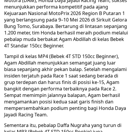
Motora (DAM), Honda Daya Jayadi Racing Team, sukses
menunjukkan performa kompetitif pada ajang
Kejuaraan Nasional MotoPrix 2026 Region B Putaran 1
yang berlangsung pada 9–10 Mei 2026 di Sirkuit Gelora
Bung Tomo, Surabaya. Bertarung di lintasan sepanjang
1.200 meter, tim Honda berhasil meraih podium melalui
pebalap muda berbakat Agam Abdillah di kelas Bebek
4T Standar 150cc Beginner.
Tampil di kelas MP4 (Bebek 4T STD 150cc Beginner),
Agam Abdillah menunjukkan semangat juang luar
biasa sepanjang akhir pekan balap. Setelah mengalami
insiden terjatuh pada Race 1 saat sedang berada di
grup terdepan dan harus finis di posisi ke-15, Agam
bangkit dengan performa terbaiknya pada Race 2.
Sempat memimpin jalannya balapan, Agam berhasil
mengamankan posisi kedua saat garis finish dan
mempersembahkan podium penting bagi Honda Daya
Jayadi Racing Team.
Sementara itu, pebalap Daffa Nugraha yang turun di
kelas MP3 (Bebek 4T STD 150cc Rookie) juga