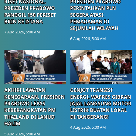
RISET NASIONAL,
PRESIDEN PRABOWO
PRESIDEN PRABOWO
PERINTAHKAN PLN
PANGGIL 150 PERISET
SEGERA ATASI
BRIN KE ISTANA
PEMADAMAN DI
SEJUMLAH WILAYAH
7 Aug 2026, 5:00 AM
6 Aug 2026, 5:00 AM
AKHIRI LAWATAN
GENJOT TRANSISI
KENEGARAAN, PRESIDEN
ENERGI, WAPRES GIBRAN
PRABOWO LEPAS
JAJAL LANGSUNG MOTOR
KEBERANGKATAN PM
LISTRIK BUATAN LOKAL
THAILAND DI LANUD
DI TANGERANG!
HALIM
4 Aug 2026, 5:00 AM
5 Aug 2026, 5:00 AM