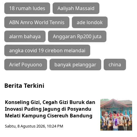
18 rumah ludes
Aaliyah Massaid
ABN Amro World Tennis
ade londok
alarm bahaya
Anggaran Rp200 juta
angka covid 19 cirebon melandai
Arief Poyuono
banyak pelanggar
china
Berita Terkini
Konseling Gizi, Cegah Gizi Buruk dan
Inovasi Puding Jagung di Posyandu
Melati Kampung Cisereuh Bandung
Sabtu, 8 Agustus 2026, 10:24 PM