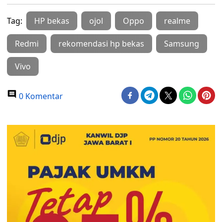
Tag:
HP bekas
ojol
Oppo
realme
Redmi
rekomendasi hp bekas
Samsung
Vivo
0 Komentar