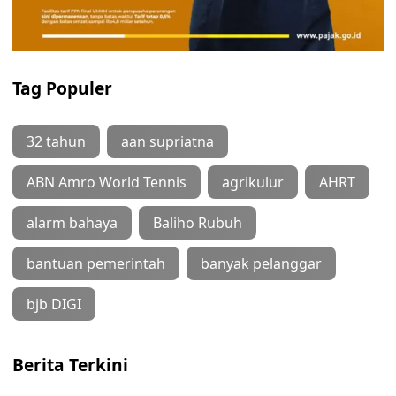
Tag Populer
32 tahun
aan supriatna
ABN Amro World Tennis
agrikulur
AHRT
alarm bahaya
Baliho Rubuh
bantuan pemerintah
banyak pelanggar
bjb DIGI
Berita Terkini