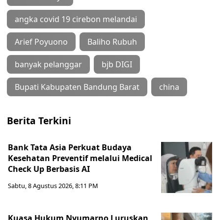
angka covid 19 cirebon melandai
Arief Poyuono
Baliho Rubuh
banyak pelanggar
bjb DIGI
Bupati Kabupaten Bandung Barat
china
Berita Terkini
Bank Tata Asia Perkuat Budaya
Kesehatan Preventif melalui Medical
Check Up Berbasis AI
Sabtu, 8 Agustus 2026, 8:11 PM
Kuasa Hukum Nyumarno Luruskan