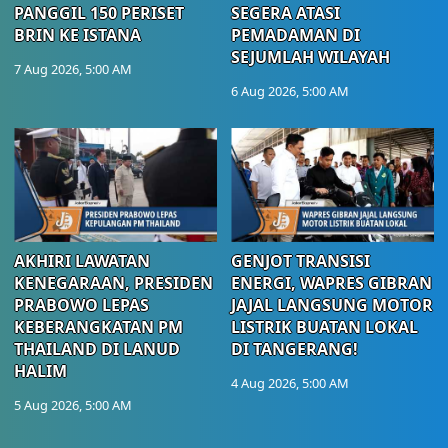
PANGGIL 150 PERISET
SEGERA ATASI
BRIN KE ISTANA
PEMADAMAN DI
SEJUMLAH WILAYAH
7 Aug 2026, 5:00 AM
6 Aug 2026, 5:00 AM
AKHIRI LAWATAN
GENJOT TRANSISI
KENEGARAAN, PRESIDEN
ENERGI, WAPRES GIBRAN
PRABOWO LEPAS
JAJAL LANGSUNG MOTOR
KEBERANGKATAN PM
LISTRIK BUATAN LOKAL
THAILAND DI LANUD
DI TANGERANG!
HALIM
4 Aug 2026, 5:00 AM
5 Aug 2026, 5:00 AM