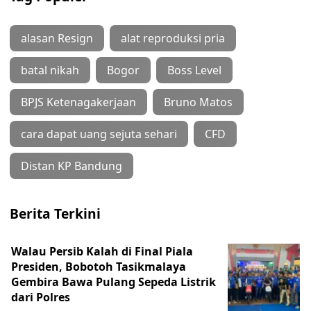
alasan Resign
alat reproduksi pria
batal nikah
Bogor
Boss Level
BPJS Ketenagakerjaan
Bruno Matos
cara dapat uang sejuta sehari
CFD
Distan KP Bandung
Berita Terkini
Walau Persib Kalah di Final Piala
Presiden, Bobotoh Tasikmalaya
Gembira Bawa Pulang Sepeda Listrik
dari Polres