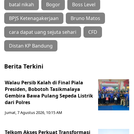
batal nikah
Bogor
Boss Level
BPJS Ketenagakerjaan
Bruno Matos
cara dapat uang sejuta sehari
CFD
Distan KP Bandung
Berita Terkini
Walau Persib Kalah di Final Piala
Presiden, Bobotoh Tasikmalaya
Gembira Bawa Pulang Sepeda Listrik
dari Polres
Jumat, 7 Agustus 2026, 10:15 AM
Telkom Akses Perkuat Transformasi