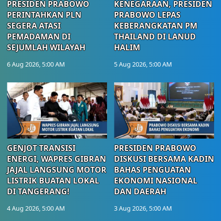
PRESIDEN PRABOWO
KENEGARAAN, PRESIDEN
PERINTAHKAN PLN
PRABOWO LEPAS
SEGERA ATASI
KEBERANGKATAN PM
PEMADAMAN DI
THAILAND DI LANUD
SEJUMLAH WILAYAH
HALIM
6 Aug 2026, 5:00 AM
5 Aug 2026, 5:00 AM
GENJOT TRANSISI
PRESIDEN PRABOWO
ENERGI, WAPRES GIBRAN
DISKUSI BERSAMA KADIN
JAJAL LANGSUNG MOTOR
BAHAS PENGUATAN
LISTRIK BUATAN LOKAL
EKONOMI NASIONAL
DI TANGERANG!
DAN DAERAH
4 Aug 2026, 5:00 AM
3 Aug 2026, 5:00 AM