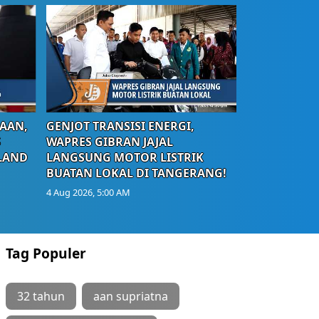
AAN,
GENJOT TRANSISI ENERGI,
S
WAPRES GIBRAN JAJAL
LAND
LANGSUNG MOTOR LISTRIK
BUATAN LOKAL DI TANGERANG!
4 Aug 2026, 5:00 AM
Tag Populer
32 tahun
aan supriatna