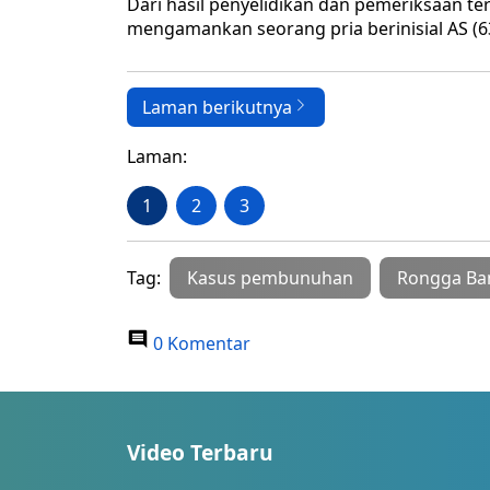
Dari hasil penyelidikan dan pemeriksaan ter
mengamankan seorang pria berinisial AS (6
Laman berikutnya
Laman:
1
2
3
Tag:
Kasus pembunuhan
Rongga Ba
0 Komentar
Video Terbaru