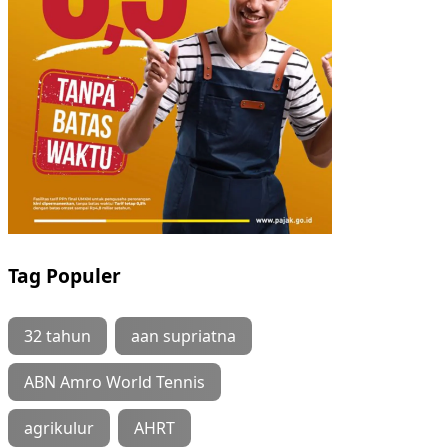
Tag Populer
32 tahun
aan supriatna
ABN Amro World Tennis
agrikulur
AHRT