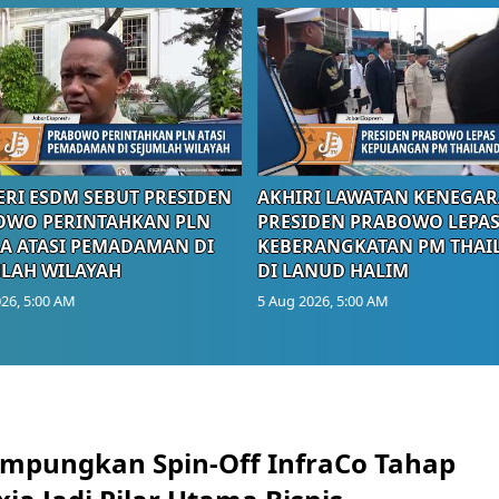
RI ESDM SEBUT PRESIDEN
AKHIRI LAWATAN KENEGAR
OWO PERINTAHKAN PLN
PRESIDEN PRABOWO LEPA
A ATASI PEMADAMAN DI
KEBERANGKATAN PM THAI
LAH WILAYAH
DI LANUD HALIM
26, 5:00 AM
5 Aug 2026, 5:00 AM
mpungkan Spin-Off InfraCo Tahap