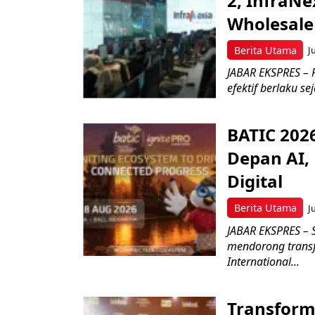
2, InfraNe
Wholesale
Berita Utama
J
JABAR EKSPRES – P
efektif berlaku se
BATIC 202
Depan AI, 
Digital
Berita Utama
J
JABAR EKSPRES – 
mendorong transfo
International...
Transform