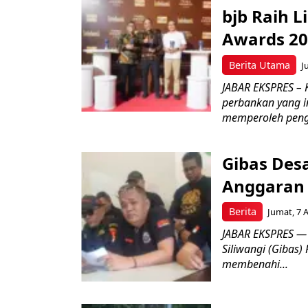
bjb Raih 
Awards 2
Berita Utama
J
JABAR EKSPRES –
perbankan yang i
memperoleh peng
Gibas Des
Anggaran 
Berita
Jumat, 7 
JABAR EKSPRES — 
Siliwangi (Gibas)
membenahi...