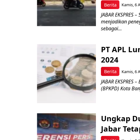
Berita
Kamis, 6 
JABAR EKSPRES – 
menjadikan pene
sebagai...
PT APL Lu
2024
Berita
Kamis, 6 
JABAR EKSPRES –
(BPKPD) Kota Banja
Ungkap Du
Jabar Tet