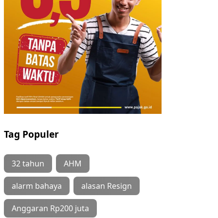
Tag Populer
32 tahun
AHM
alarm bahaya
alasan Resign
Anggaran Rp200 juta