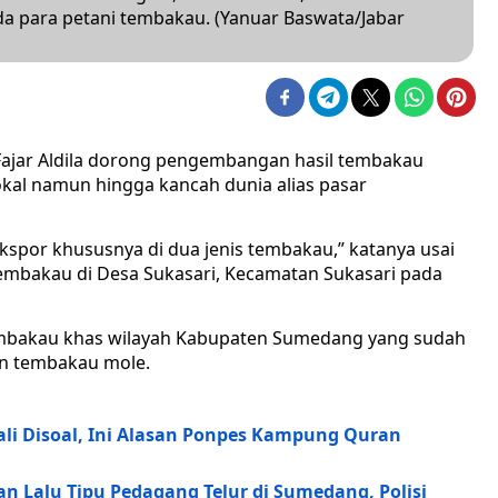
a para petani tembakau. (Yanuar Baswata/Jabar
Fajar Aldila dorong pengembangan hasil tembakau
okal namun hingga kancah dunia alias pasar
ekspor khususnya di dua jenis tembakau,” katanya usai
mbakau di Desa Sukasari, Kecamatan Sukasari pada
 tembakau khas wilayah Kabupaten Sumedang yang sudah
an tembakau mole.
ali Disoal, Ini Alasan Ponpes Kampung Quran
n Lalu Tipu Pedagang Telur di Sumedang, Polisi