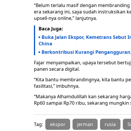
“Belum terlalu masif dengan membranding s
era sekarang ini, saya sudah instruksikan
upsell-nya online,” lanjutnya.
Baca Juga:
Buka Jalan Ekspor, Kemetrans Sebut In
China
Berkontribusi Kurangi Pengangguran,
Fajar menyampaikan, upaya tersebut bertuj
panen secara digital.
“Kita bantu membrandingnya, kita bantu pem
fasilitasi,” imbuhnya.
“Makanya Alhamdulillah kan sekarang harg
Rp60 sampai Rp70 ribu, sekarang mungkin s
Tag:
ekspor
jerman
rusia
S