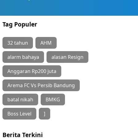
Tag Populer
32 tahun
AHM
alarm bahaya
alasan Resign
Anggaran Rp200 juta
Arema FC Vs Persib Bandung
batal nikah
BMKG
Boss Level
]
Berita Terkini