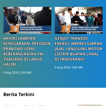
AKHIRI LAWATAN
GENJOT TRANSISI
KENEGARAAN, PRESIDEN
ENERGI, WAPRES GIBRAN
PRABOWO LEPAS
JAJAL LANGSUNG MOTOR
KEBERANGKATAN PM
LISTRIK BUATAN LOKAL
THAILAND DI LANUD
DI TANGERANG!
HALIM
4 Aug 2026, 5:00 AM
5 Aug 2026, 5:00 AM
Berita Terkini