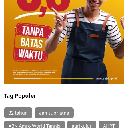
Tag Populer
32 tahun
aan supriatna
ABN Amro World Tennis
agrikulur
AHRT