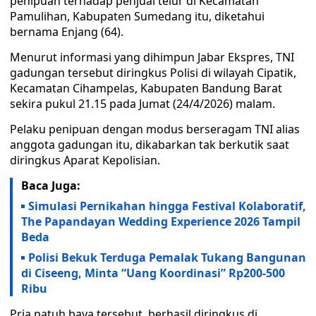
penipuan terhadap penjual telur di Kecamatan
Pamulihan, Kabupaten Sumedang itu, diketahui
bernama Enjang (64).
Menurut informasi yang dihimpun Jabar Ekspres, TNI
gadungan tersebut diringkus Polisi di wilayah Cipatik,
Kecamatan Cihampelas, Kabupaten Bandung Barat
sekira pukul 21.15 pada Jumat (24/4/2026) malam.
Pelaku penipuan dengan modus berseragam TNI alias
anggota gadungan itu, dikabarkan tak berkutik saat
diringkus Aparat Kepolisian.
Baca Juga:
Simulasi Pernikahan hingga Festival Kolaboratif,
The Papandayan Wedding Experience 2026 Tampil
Beda
Polisi Bekuk Terduga Pemalak Tukang Bangunan
di Ciseeng, Minta “Uang Koordinasi” Rp200-500
Ribu
Pria patuh baya tersebut, berhasil diringkus di