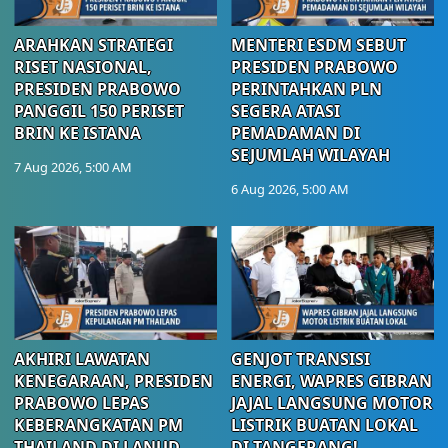
ARAHKAN STRATEGI
MENTERI ESDM SEBUT
RISET NASIONAL,
PRESIDEN PRABOWO
PRESIDEN PRABOWO
PERINTAHKAN PLN
PANGGIL 150 PERISET
SEGERA ATASI
BRIN KE ISTANA
PEMADAMAN DI
SEJUMLAH WILAYAH
7 Aug 2026, 5:00 AM
6 Aug 2026, 5:00 AM
AKHIRI LAWATAN
GENJOT TRANSISI
KENEGARAAN, PRESIDEN
ENERGI, WAPRES GIBRAN
PRABOWO LEPAS
JAJAL LANGSUNG MOTOR
KEBERANGKATAN PM
LISTRIK BUATAN LOKAL
THAILAND DI LANUD
DI TANGERANG!