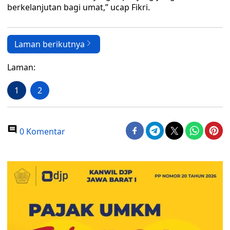
berkelanjutan bagi umat,” ucap Fikri.
Laman berikutnya
Laman:
1
2
0 Komentar