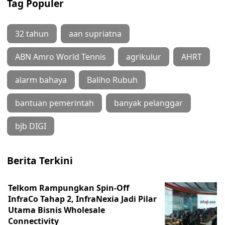
Tag Populer
32 tahun
aan supriatna
ABN Amro World Tennis
agrikulur
AHRT
alarm bahaya
Baliho Rubuh
bantuan pemerintah
banyak pelanggar
bjb DIGI
Berita Terkini
Telkom Rampungkan Spin-Off
InfraCo Tahap 2, InfraNexia Jadi Pilar
Utama Bisnis Wholesale
Connectivity