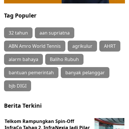
Tag Populer
32 tahun
aan supriatna
ABN Amro World Tennis
agrikulur
AHRT
alarm bahaya
Baliho Rubuh
bantuan pemerintah
banyak pelanggar
bjb DIGI
Berita Terkini
Telkom Rampungkan Spin-Off
InfraCo Tahap 2, InfraNexia Jadi Pilar