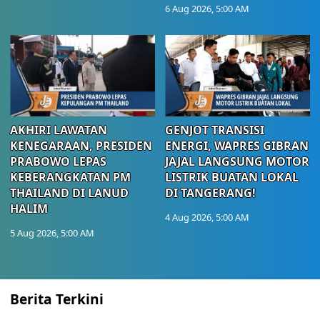
6 Aug 2026, 5:00 AM
AKHIRI LAWATAN
GENJOT TRANSISI
KENEGARAAN, PRESIDEN
ENERGI, WAPRES GIBRAN
PRABOWO LEPAS
JAJAL LANGSUNG MOTOR
KEBERANGKATAN PM
LISTRIK BUATAN LOKAL
THAILAND DI LANUD
DI TANGERANG!
HALIM
4 Aug 2026, 5:00 AM
5 Aug 2026, 5:00 AM
Berita Terkini