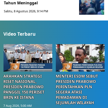
Tahun Meninggal
Sabtu, 8 Agustus 2026, 9:14 PM
Video Terbaru
ARAHKAN STRATEGI
MENTERI ESDM SEBUT
RISET NASIONAL,
PRESIDEN PRABOWO
PRESIDEN PRABOWO
PERINTAHKAN PLN
PANGGIL 150 PERISET
SEGERA ATASI
BRIN KE ISTANA
PEMADAMAN DI
SEJUMLAH WILAYAH
7 Aug 2026, 5:00 AM