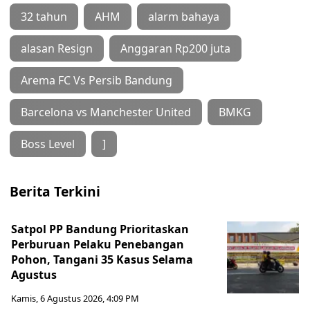
32 tahun
AHM
alarm bahaya
alasan Resign
Anggaran Rp200 juta
Arema FC Vs Persib Bandung
Barcelona vs Manchester United
BMKG
Boss Level
]
Berita Terkini
Satpol PP Bandung Prioritaskan
Perburuan Pelaku Penebangan
Pohon, Tangani 35 Kasus Selama
Agustus
Kamis, 6 Agustus 2026, 4:09 PM