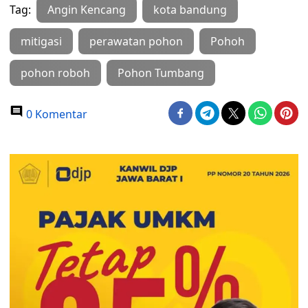
Tag:
Angin Kencang
kota bandung
mitigasi
perawatan pohon
Pohoh
pohon roboh
Pohon Tumbang
0 Komentar