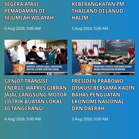
SEGERA ATASI
KEBERANGKATAN PM
PEMADAMAN DI
THAILAND DI LANUD
SEJUMLAH WILAYAH
HALIM
6 Aug 2026, 5:00 AM
5 Aug 2026, 5:00 AM
GENJOT TRANSISI
PRESIDEN PRABOWO
ENERGI, WAPRES GIBRAN
DISKUSI BERSAMA KADIN
JAJAL LANGSUNG MOTOR
BAHAS PENGUATAN
LISTRIK BUATAN LOKAL
EKONOMI NASIONAL
DI TANGERANG!
DAN DAERAH
4 Aug 2026, 5:00 AM
3 Aug 2026, 5:00 AM