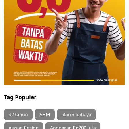
Tag Populer
32 tahun
AHM
alarm bahaya
alasan Resign
Anggaran Rp200 juta