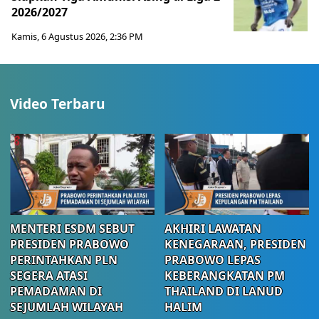
2026/2027
Kamis, 6 Agustus 2026, 2:36 PM
Video Terbaru
MENTERI ESDM SEBUT
AKHIRI LAWATAN
PRESIDEN PRABOWO
KENEGARAAN, PRESIDEN
PERINTAHKAN PLN
PRABOWO LEPAS
SEGERA ATASI
KEBERANGKATAN PM
PEMADAMAN DI
THAILAND DI LANUD
SEJUMLAH WILAYAH
HALIM