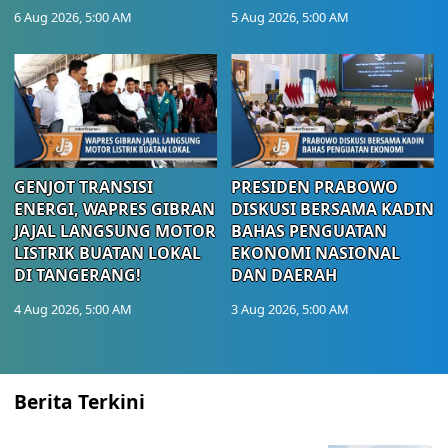
6 Aug 2026, 5:00 AM
5 Aug 2026, 5:00 AM
GENJOT TRANSISI
PRESIDEN PRABOWO
ENERGI, WAPRES GIBRAN
DISKUSI BERSAMA KADIN
JAJAL LANGSUNG MOTOR
BAHAS PENGUATAN
LISTRIK BUATAN LOKAL
EKONOMI NASIONAL
DI TANGERANG!
DAN DAERAH
4 Aug 2026, 5:00 AM
3 Aug 2026, 5:00 AM
Berita Terkini