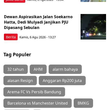
Dewan Aspirasikan Jalan Soekarno
Hatta, Dedi Mulyadi Janjikan PJU
Dipasang Sebulan
Berita
Kamis, 6 Agu 2026 - 13:27
Tag Populer
32 tahun
AHM
alarm bahaya
alasan Resign
Anggaran Rp200 juta
Arema FC Vs Persib Bandung
Barcelona vs Manchester United
BMKG