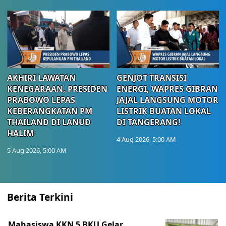
AKHIRI LAWATAN
GENJOT TRANSISI
KENEGARAAN, PRESIDEN
ENERGI, WAPRES GIBRAN
PRABOWO LEPAS
JAJAL LANGSUNG MOTOR
KEBERANGKATAN PM
LISTRIK BUATAN LOKAL
THAILAND DI LANUD
DI TANGERANG!
HALIM
4 Aug 2026, 5:00 AM
5 Aug 2026, 5:00 AM
Berita Terkini
Mahasiswa KKN 5 BKU Gelar