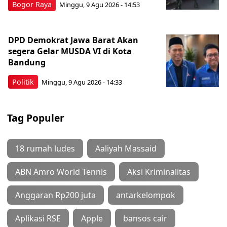
Bogor Raya
Minggu, 9 Agu 2026 - 14:53
DPD Demokrat Jawa Barat Akan
segera Gelar MUSDA VI di Kota
Bandung
Politik
Minggu, 9 Agu 2026 - 14:33
Tag Populer
18 rumah ludes
Aaliyah Massaid
ABN Amro World Tennis
Aksi Kriminalitas
Anggaran Rp200 juta
antarkelompok
Aplikasi RSE
Apple
bansos cair