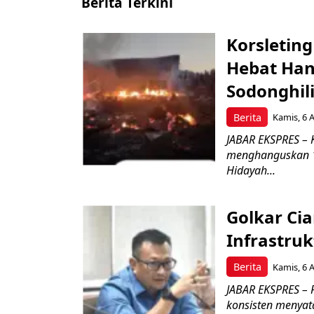
Berita Terkini
Korsletin
Hebat Han
Sodonghili
Berita
Kamis, 6 
JABAR EKSPRES – K
menghanguskan 1
Hidayah...
Golkar Ci
Infrastru
Berita
Kamis, 6 
JABAR EKSPRES – 
konsisten menya