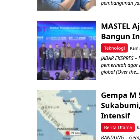
pembangunan yang
MASTEL Aja
Bangun In
Teknologi
Kamis
JABAR EKSPRES – 
pemerintah agar 
global (Over the...
Gempa M 5
Sukabumi
Intensif
Berita Utama
K
BANDUNG – Gemp