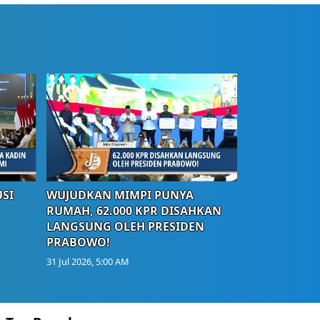
SI
WUJUDKAN MIMPI PUNYA
RUMAH, 62.000 KPR DISAHKAN
LANGSUNG OLEH PRESIDEN
PRABOWO!
31 Jul 2026, 5:00 AM