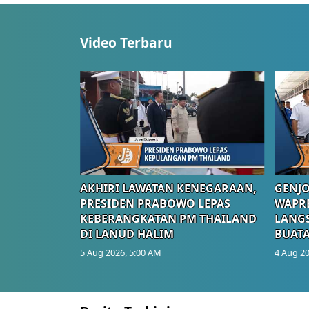
Video Terbaru
AKHIRI LAWATAN KENEGARAAN,
GENJO
PRESIDEN PRABOWO LEPAS
WAPRE
KEBERANGKATAN PM THAILAND
LANGS
DI LANUD HALIM
BUATA
5 Aug 2026, 5:00 AM
4 Aug 20