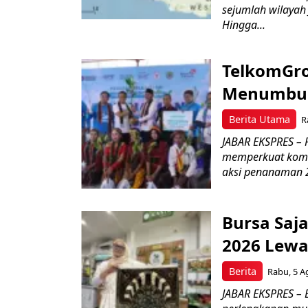
sejumlah wilayah
Hingga...
TelkomGro
Menumbuhk
Berita Utama
R
JABAR EKSPRES – P
memperkuat komit
aksi penanaman 2
Bursa Saj
2026 Lewa
Berita
Rabu, 5 A
JABAR EKSPRES – 