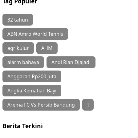
Tag Populer
32 tahun
ABN Amro World Tennis
agrikulur
AHM
alarm bahaya
Andi Rian Djajadi
Anggaran Rp200 juta
Angka Kematian Bayi
Arema FC Vs Persib Bandung
]
Berita Terkini