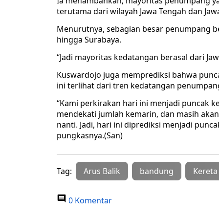
Ia menambahkan, mayoritas penumpang yan
terutama dari wilayah Jawa Tengah dan Jawa
Menurutnya, sebagian besar penumpang beras
hingga Surabaya.
“Jadi mayoritas kedatangan berasal dari Ja
Kuswardojo juga memprediksi bahwa puncak 
ini terlihat dari tren kedatangan penumpa
“Kami perkirakan hari ini menjadi puncak 
mendekati jumlah kemarin, dan masih akan
nanti. Jadi, hari ini diprediksi menjadi pu
pungkasnya.(San)
Tag:
Arus Balik
bandung
Kereta
0 Komentar