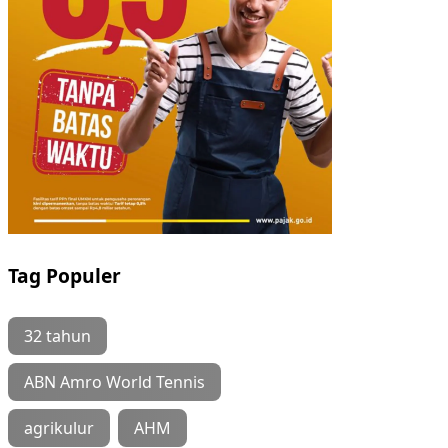
Tag Populer
32 tahun
ABN Amro World Tennis
agrikulur
AHM