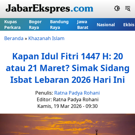
Kupas
Bogor
Bandung
Jawa
Nasional
Ekbis
Perkara
Raya
Raya
Barat
Beranda
»
Khazanah Islam
Kapan Idul Fitri 1447 H: 20
atau 21 Maret? Simak Sidang
Isbat Lebaran 2026 Hari Ini
Penulis:
Ratna Padya Rohani
Editor: Ratna Padya Rohani
Kamis, 19 Mar 2026 - 09:30