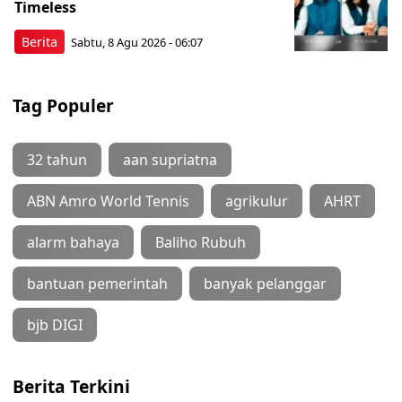
Timeless
Berita
Sabtu, 8 Agu 2026 - 06:07
Tag Populer
32 tahun
aan supriatna
ABN Amro World Tennis
agrikulur
AHRT
alarm bahaya
Baliho Rubuh
bantuan pemerintah
banyak pelanggar
bjb DIGI
Berita Terkini