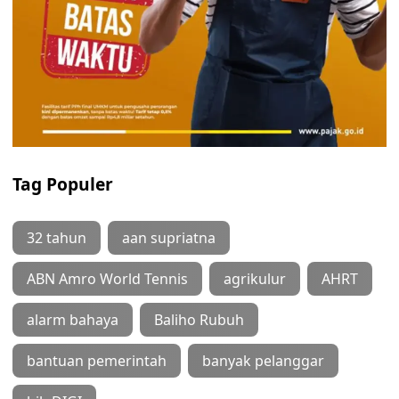
Tag Populer
32 tahun
aan supriatna
ABN Amro World Tennis
agrikulur
AHRT
alarm bahaya
Baliho Rubuh
bantuan pemerintah
banyak pelanggar