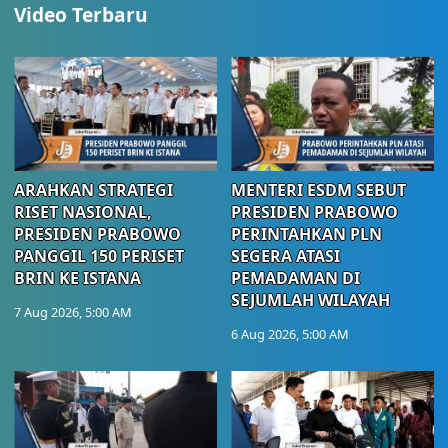
Video Terbaru
ARAHKAN STRATEGI
MENTERI ESDM SEBUT
RISET NASIONAL,
PRESIDEN PRABOWO
PRESIDEN PRABOWO
PERINTAHKAN PLN
PANGGIL 150 PERISET
SEGERA ATASI
BRIN KE ISTANA
PEMADAMAN DI
SEJUMLAH WILAYAH
7 Aug 2026, 5:00 AM
6 Aug 2026, 5:00 AM