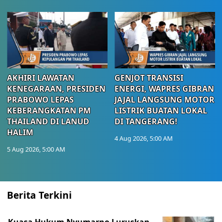
AKHIRI LAWATAN
GENJOT TRANSISI
KENEGARAAN, PRESIDEN
ENERGI, WAPRES GIBRAN
PRABOWO LEPAS
JAJAL LANGSUNG MOTOR
KEBERANGKATAN PM
LISTRIK BUATAN LOKAL
THAILAND DI LANUD
DI TANGERANG!
HALIM
4 Aug 2026, 5:00 AM
5 Aug 2026, 5:00 AM
Berita Terkini
Kuasa Hukum Nyumarno Luruskan