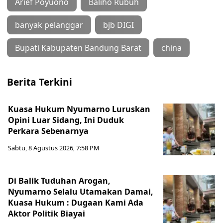
Arief Poyuono
Baliho Rubuh
banyak pelanggar
bjb DIGI
Bupati Kabupaten Bandung Barat
china
Berita Terkini
Kuasa Hukum Nyumarno Luruskan
Opini Luar Sidang, Ini Duduk
Perkara Sebenarnya ​
Sabtu, 8 Agustus 2026, 7:58 PM
Di Balik Tuduhan Arogan,
Nyumarno Selalu Utamakan Damai,
Kuasa Hukum : Dugaan Kami Ada
Aktor Politik Biayai