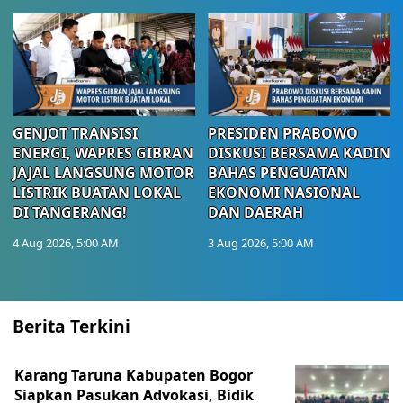
GENJOT TRANSISI
PRESIDEN PRABOWO
ENERGI, WAPRES GIBRAN
DISKUSI BERSAMA KADIN
JAJAL LANGSUNG MOTOR
BAHAS PENGUATAN
LISTRIK BUATAN LOKAL
EKONOMI NASIONAL
DI TANGERANG!
DAN DAERAH
4 Aug 2026, 5:00 AM
3 Aug 2026, 5:00 AM
Berita Terkini
Karang Taruna Kabupaten Bogor
Siapkan Pasukan Advokasi, Bidik