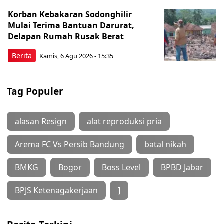
Korban Kebakaran Sodonghilir
Mulai Terima Bantuan Darurat,
Delapan Rumah Rusak Berat
Berita
Kamis, 6 Agu 2026 - 15:35
Tag Populer
alasan Resign
alat reproduksi pria
Arema FC Vs Persib Bandung
batal nikah
BMKG
Bogor
Boss Level
BPBD Jabar
BPJS Ketenagakerjaan
]