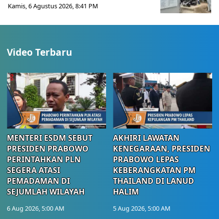
Kamis, 6 Agustus 2026, 8:41 PM
Video Terbaru
MENTERI ESDM SEBUT
AKHIRI LAWATAN
PRESIDEN PRABOWO
KENEGARAAN, PRESIDEN
PERINTAHKAN PLN
PRABOWO LEPAS
SEGERA ATASI
KEBERANGKATAN PM
PEMADAMAN DI
THAILAND DI LANUD
SEJUMLAH WILAYAH
HALIM
6 Aug 2026, 5:00 AM
5 Aug 2026, 5:00 AM