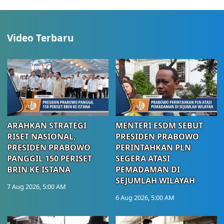
Video Terbaru
ARAHKAN STRATEGI
MENTERI ESDM SEBUT
RISET NASIONAL,
PRESIDEN PRABOWO
PRESIDEN PRABOWO
PERINTAHKAN PLN
PANGGIL 150 PERISET
SEGERA ATASI
BRIN KE ISTANA
PEMADAMAN DI
SEJUMLAH WILAYAH
7 Aug 2026, 5:00 AM
6 Aug 2026, 5:00 AM