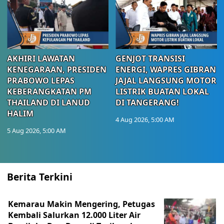
AKHIRI LAWATAN
GENJOT TRANSISI
KENEGARAAN, PRESIDEN
ENERGI, WAPRES GIBRAN
PRABOWO LEPAS
JAJAL LANGSUNG MOTOR
KEBERANGKATAN PM
LISTRIK BUATAN LOKAL
THAILAND DI LANUD
DI TANGERANG!
HALIM
4 Aug 2026, 5:00 AM
5 Aug 2026, 5:00 AM
Berita Terkini
Kemarau Makin Mengering, Petugas
Kembali Salurkan 12.000 Liter Air