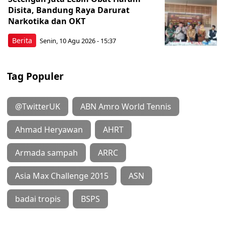
Disita, Bandung Raya Darurat
Narkotika dan OKT
Berita
Senin, 10 Agu 2026 - 15:37
Tag Populer
@TwitterUK
ABN Amro World Tennis
Ahmad Heryawan
AHRT
Armada sampah
ARRC
Asia Max Challenge 2015
ASN
badai tropis
BSPS