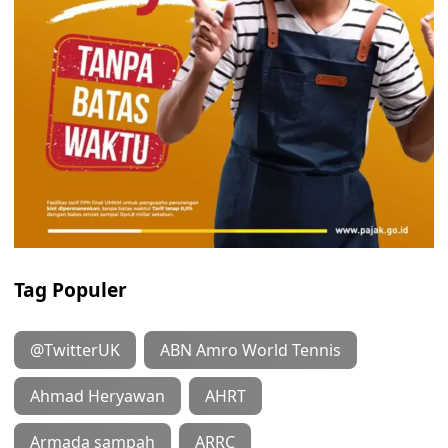
Tag Populer
@TwitterUK
ABN Amro World Tennis
Ahmad Heryawan
AHRT
Armada sampah
ARRC