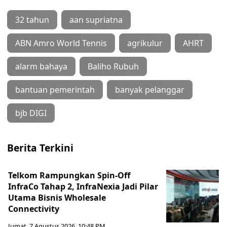
32 tahun
aan supriatna
ABN Amro World Tennis
agrikulur
AHRT
alarm bahaya
Baliho Rubuh
bantuan pemerintah
banyak pelanggar
bjb DIGI
Berita Terkini
Telkom Rampungkan Spin-Off
InfraCo Tahap 2, InfraNexia Jadi Pilar
Utama Bisnis Wholesale
Connectivity
Jumat, 7 Agustus 2026, 10:48 PM