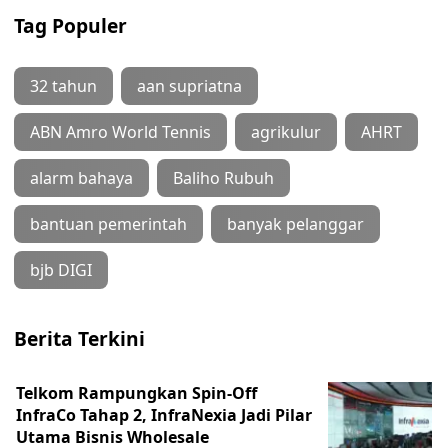
Tag Populer
32 tahun
aan supriatna
ABN Amro World Tennis
agrikulur
AHRT
alarm bahaya
Baliho Rubuh
bantuan pemerintah
banyak pelanggar
bjb DIGI
Berita Terkini
Telkom Rampungkan Spin-Off
InfraCo Tahap 2, InfraNexia Jadi Pilar
Utama Bisnis Wholesale