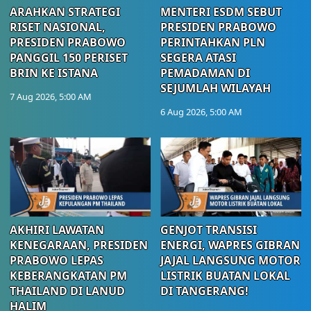
ARAHKAN STRATEGI
MENTERI ESDM SEBUT
RISET NASIONAL,
PRESIDEN PRABOWO
PRESIDEN PRABOWO
PERINTAHKAN PLN
PANGGIL 150 PERISET
SEGERA ATASI
BRIN KE ISTANA
PEMADAMAN DI
SEJUMLAH WILAYAH
7 Aug 2026, 5:00 AM
6 Aug 2026, 5:00 AM
AKHIRI LAWATAN
GENJOT TRANSISI
KENEGARAAN, PRESIDEN
ENERGI, WAPRES GIBRAN
PRABOWO LEPAS
JAJAL LANGSUNG MOTOR
KEBERANGKATAN PM
LISTRIK BUATAN LOKAL
THAILAND DI LANUD
DI TANGERANG!
HALIM