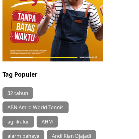
Tag Populer
32 tahun
ABN Amro World Tennis
agrikulur
AHM
alarm bahaya
Andi Rian Djajadi