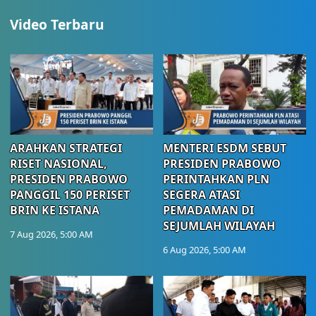
Video Terbaru
ARAHKAN STRATEGI
MENTERI ESDM SEBUT
RISET NASIONAL,
PRESIDEN PRABOWO
PRESIDEN PRABOWO
PERINTAHKAN PLN
PANGGIL 150 PERISET
SEGERA ATASI
BRIN KE ISTANA
PEMADAMAN DI
SEJUMLAH WILAYAH
7 Aug 2026, 5:00 AM
6 Aug 2026, 5:00 AM