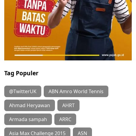
Tag Populer
@TwitterUK
ABN Amro World Tennis
Ahmad Heryawan
AHRT
Armada sampah
ARRC
Asia Max Challenge 2015
ASN