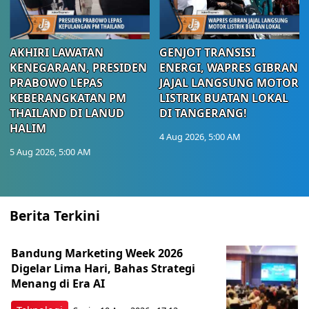
AKHIRI LAWATAN
GENJOT TRANSISI
KENEGARAAN, PRESIDEN
ENERGI, WAPRES GIBRAN
PRABOWO LEPAS
JAJAL LANGSUNG MOTOR
KEBERANGKATAN PM
LISTRIK BUATAN LOKAL
THAILAND DI LANUD
DI TANGERANG!
HALIM
4 Aug 2026, 5:00 AM
5 Aug 2026, 5:00 AM
Berita Terkini
Bandung Marketing Week 2026
Digelar Lima Hari, Bahas Strategi
Menang di Era AI