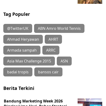
Tag Populer
@TwitterUK
ABN Amro World Tennis
Ahmad Heryawan
AHRT
Armada sampah
ARRC
Asia Max Challenge 2015
ASN
badai tropis
bansos cair
Berita Terkini
Bandung Marketing Week 2026