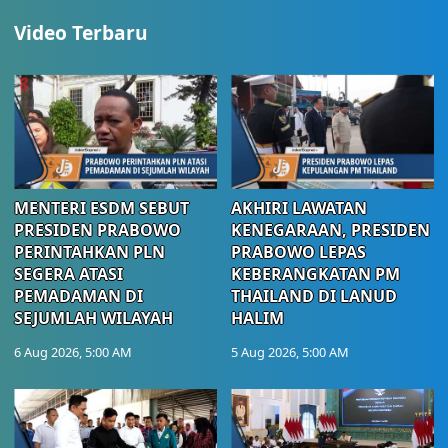
Video Terbaru
MENTERI ESDM SEBUT
AKHIRI LAWATAN
PRESIDEN PRABOWO
KENEGARAAN, PRESIDEN
PERINTAHKAN PLN
PRABOWO LEPAS
SEGERA ATASI
KEBERANGKATAN PM
PEMADAMAN DI
THAILAND DI LANUD
SEJUMLAH WILAYAH
HALIM
6 Aug 2026, 5:00 AM
5 Aug 2026, 5:00 AM