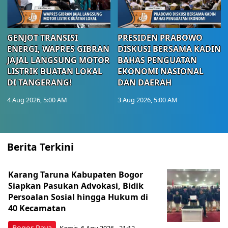
GENJOT TRANSISI
PRESIDEN PRABOWO
ENERGI, WAPRES GIBRAN
DISKUSI BERSAMA KADIN
JAJAL LANGSUNG MOTOR
BAHAS PENGUATAN
LISTRIK BUATAN LOKAL
EKONOMI NASIONAL
DI TANGERANG!
DAN DAERAH
4 Aug 2026, 5:00 AM
3 Aug 2026, 5:00 AM
Berita Terkini
Karang Taruna Kabupaten Bogor
Siapkan Pasukan Advokasi, Bidik
Persoalan Sosial hingga Hukum di
40 Kecamatan
Bogor Raya