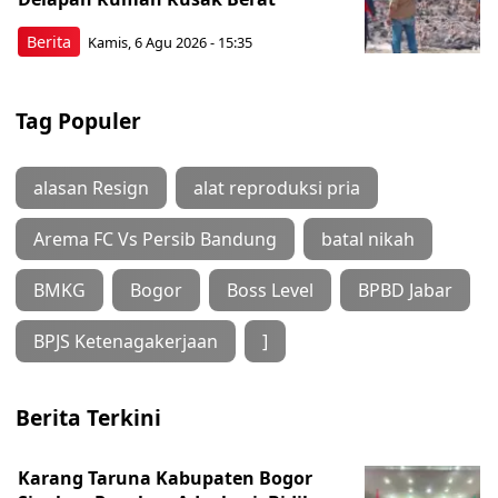
Berita
Kamis, 6 Agu 2026 - 15:35
Tag Populer
alasan Resign
alat reproduksi pria
Arema FC Vs Persib Bandung
batal nikah
BMKG
Bogor
Boss Level
BPBD Jabar
BPJS Ketenagakerjaan
]
Berita Terkini
Karang Taruna Kabupaten Bogor