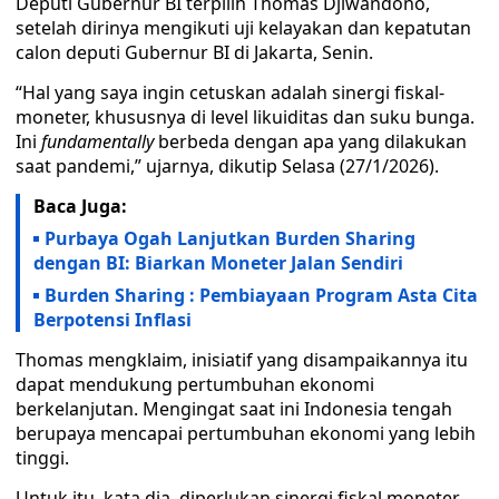
Deputi Gubernur BI terpilih Thomas Djiwandono,
setelah dirinya mengikuti uji kelayakan dan kepatutan
calon deputi Gubernur BI di Jakarta, Senin.
“Hal yang saya ingin cetuskan adalah sinergi fiskal-
moneter, khususnya di level likuiditas dan suku bunga.
Ini
fundamentally
berbeda dengan apa yang dilakukan
saat pandemi,” ujarnya, dikutip Selasa (27/1/2026).
Baca Juga:
Purbaya Ogah Lanjutkan Burden Sharing
dengan BI: Biarkan Moneter Jalan Sendiri
Burden Sharing : Pembiayaan Program Asta Cita
Berpotensi Inflasi
Thomas mengklaim, inisiatif yang disampaikannya itu
dapat mendukung pertumbuhan ekonomi
berkelanjutan. Mengingat saat ini Indonesia tengah
berupaya mencapai pertumbuhan ekonomi yang lebih
tinggi.
Untuk itu, kata dia, diperlukan sinergi fiskal moneter