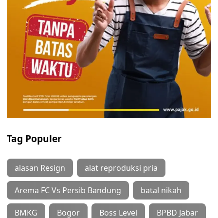
Tag Populer
alasan Resign
alat reproduksi pria
Arema FC Vs Persib Bandung
batal nikah
BMKG
Bogor
Boss Level
BPBD Jabar