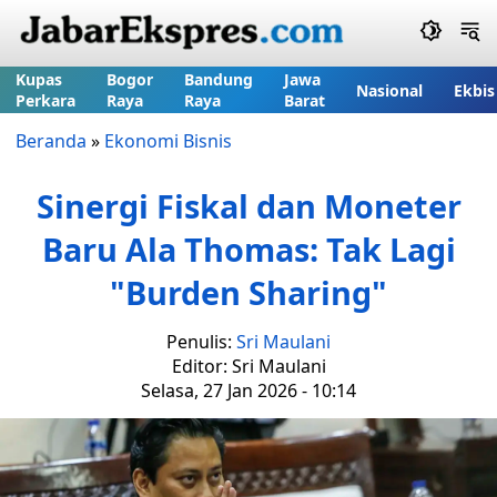
Kupas
Bogor
Bandung
Jawa
Nasional
Ekbis
Perkara
Raya
Raya
Barat
Beranda
»
Ekonomi Bisnis
Sinergi Fiskal dan Moneter
Baru Ala Thomas: Tak Lagi
"Burden Sharing"
Penulis:
Sri Maulani
Editor: Sri Maulani
Selasa, 27 Jan 2026 - 10:14