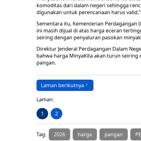
komoditas dari dalam negeri sehingga renca
digunakan untuk perencanaan harus valid,”
Sementara itu, Kementerian Perdagangan 
ini masih dijual di atas harga eceran terti
seiring dengan penyaluran pasokan minya
Direktur Jenderal Perdagangan Dalam Nege
bahwa harga MinyaKita akan turun seirin
pangan.
Laman berikutnya
Laman:
1
2
Tag:
2026
harga
pangan
PE