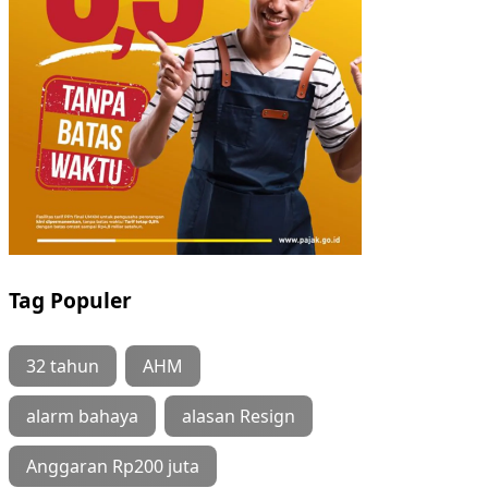
Tag Populer
32 tahun
AHM
alarm bahaya
alasan Resign
Anggaran Rp200 juta