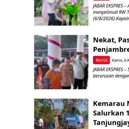
JABAR EKSPRES –
menyelimuti RW 1
(6/8/2026).Kapolr
Nekat, Pa
Penjambre
Berita
Kamis, 6 
JABAR EKSPRES – S
berurusan dengan 
Kemarau M
Salurkan 1
Tanjungja