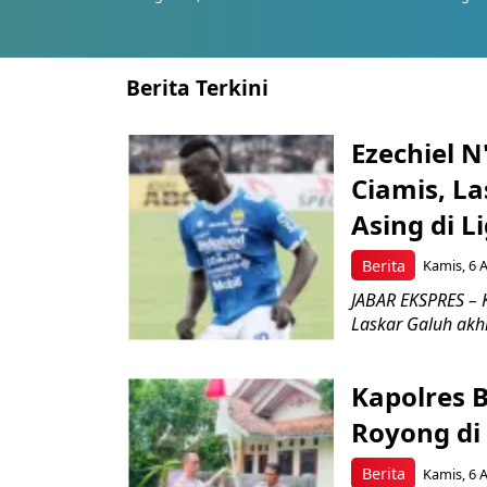
Berita Terkini
Ezechiel 
Ciamis, L
Asing di L
Berita
Kamis, 6 
JABAR EKSPRES – 
Laskar Galuh akhi
Kapolres 
Royong di
Berita
Kamis, 6 