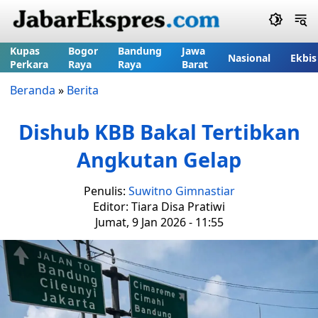
Kupas
Bogor
Bandung
Jawa
Nasional
Ekbis
Perkara
Raya
Raya
Barat
Beranda
»
Berita
Dishub KBB Bakal Tertibkan
Angkutan Gelap
Penulis:
Suwitno Gimnastiar
Editor: Tiara Disa Pratiwi
Jumat, 9 Jan 2026 - 11:55