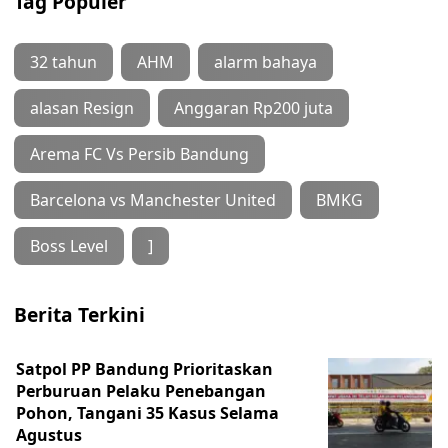
Tag Populer
32 tahun
AHM
alarm bahaya
alasan Resign
Anggaran Rp200 juta
Arema FC Vs Persib Bandung
Barcelona vs Manchester United
BMKG
Boss Level
]
Berita Terkini
Satpol PP Bandung Prioritaskan
Perburuan Pelaku Penebangan
Pohon, Tangani 35 Kasus Selama
Agustus