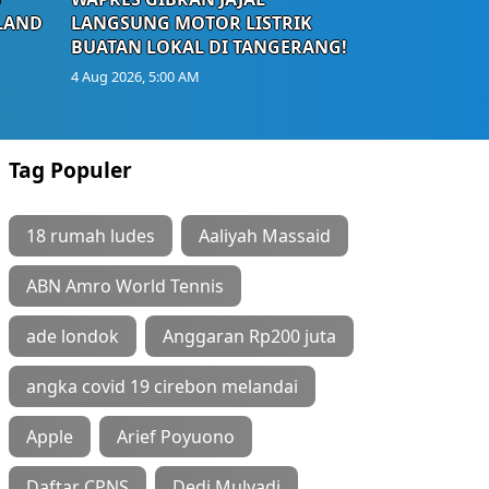
LAND
LANGSUNG MOTOR LISTRIK
BUATAN LOKAL DI TANGERANG!
4 Aug 2026, 5:00 AM
Tag Populer
18 rumah ludes
Aaliyah Massaid
ABN Amro World Tennis
ade londok
Anggaran Rp200 juta
angka covid 19 cirebon melandai
Apple
Arief Poyuono
Daftar CPNS
Dedi Mulyadi