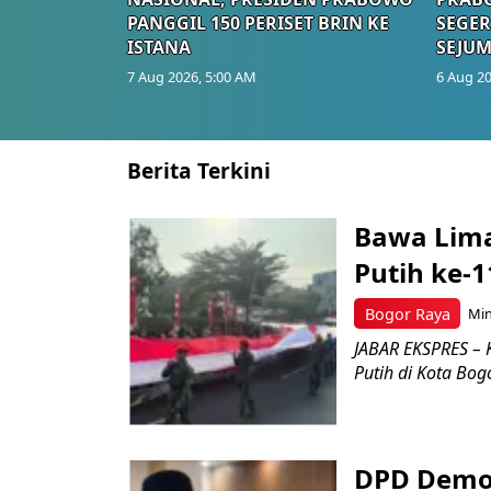
PANGGIL 150 PERISET BRIN KE
SEGER
ISTANA
SEJUM
7 Aug 2026, 5:00 AM
6 Aug 20
Berita Terkini
Bawa Lima
Putih ke-1
Bogor Raya
Min
JABAR EKSPRES – 
Putih di Kota Bog
DPD Demok