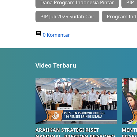
Dana Program Indonesia Pintar
PIP
PIP Juli 2025 Sudah Cair
Program Indo
0 Komentar
Video Terbaru
ARAHKAN STRATEGI RISET
MENTE
NASIONAL, PRESIDEN PRABOWO
PRAB