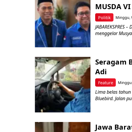
MUSDA VI 
Politik
Minggu, 9
JABAREKSPRES – D
menggelar Musyaw
Seragam B
Adi
Feature
Minggu,
Lima belas tahun
Bluebird. Jalan p
Jawa Bara