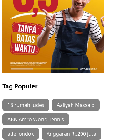
Tag Populer
18 rumah ludes
Aaliyah Massaid
ABN Amro World Tennis
ade londok
Anggaran Rp200 juta