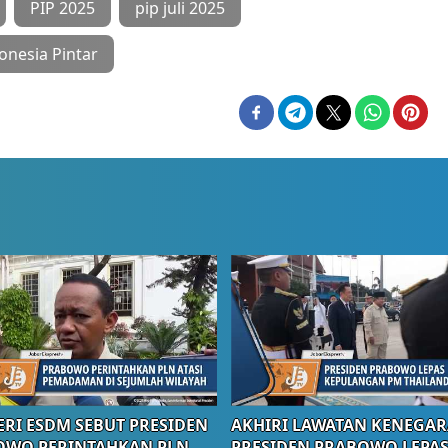
PIP 2025
pip juli 2025
nesia Pintar
RI ESDM SEBUT PRESIDEN
AKHIRI LAWATAN KENEGAR
OWO PERINTAHKAN PLN
PRESIDEN PRABOWO LEPA