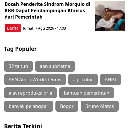
Bocah Penderita Sindrom Morquio di
KBB Dapat Pendampingan Khusus
dari Pemerintah
Berita
Jumat, 7 Agu 2026 - 17:03
Tag Populer
32 tahun
aan supriatna
ABN Amro World Tennis
agrikulur
AHRT
alat reproduksi pria
bantuan pemerintah
banyak pelanggar
Bogor
Bruno Matos
Berita Terkini