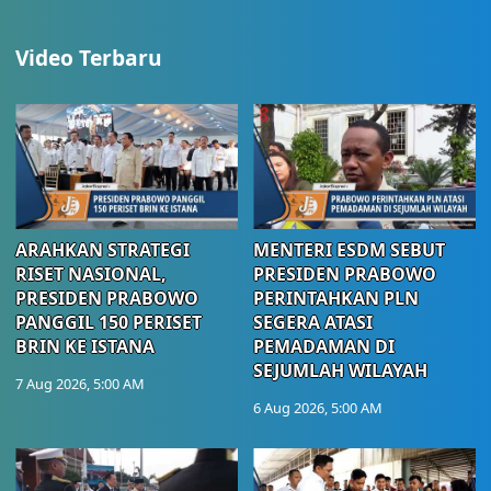
Video Terbaru
ARAHKAN STRATEGI
MENTERI ESDM SEBUT
RISET NASIONAL,
PRESIDEN PRABOWO
PRESIDEN PRABOWO
PERINTAHKAN PLN
PANGGIL 150 PERISET
SEGERA ATASI
BRIN KE ISTANA
PEMADAMAN DI
SEJUMLAH WILAYAH
7 Aug 2026, 5:00 AM
6 Aug 2026, 5:00 AM