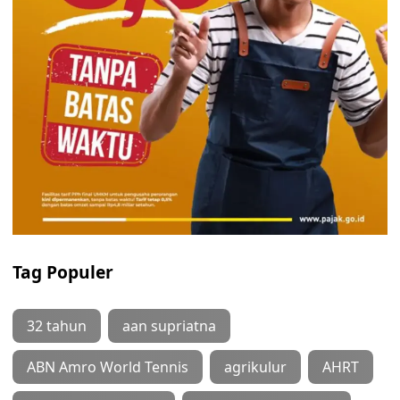
Tag Populer
32 tahun
aan supriatna
ABN Amro World Tennis
agrikulur
AHRT