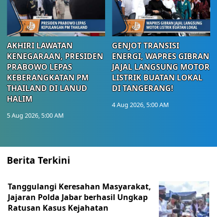
AKHIRI LAWATAN
GENJOT TRANSISI
KENEGARAAN, PRESIDEN
ENERGI, WAPRES GIBRAN
PRABOWO LEPAS
JAJAL LANGSUNG MOTOR
KEBERANGKATAN PM
LISTRIK BUATAN LOKAL
THAILAND DI LANUD
DI TANGERANG!
HALIM
4 Aug 2026, 5:00 AM
5 Aug 2026, 5:00 AM
Berita Terkini
Tanggulangi Keresahan Masyarakat,
Jajaran Polda Jabar berhasil Ungkap
Ratusan Kasus Kejahatan