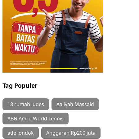
Tag Populer
18 rumah ludes
Aaliyah Massaid
ABN Amro World Tennis
ade londok
Anggaran Rp200 juta