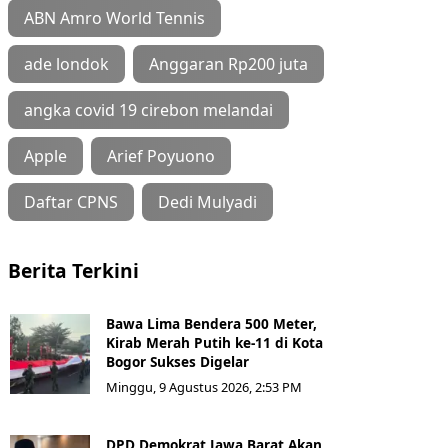
ABN Amro World Tennis
ade londok
Anggaran Rp200 juta
angka covid 19 cirebon melandai
Apple
Arief Poyuono
Daftar CPNS
Dedi Mulyadi
Berita Terkini
Bawa Lima Bendera 500 Meter,
Kirab Merah Putih ke-11 di Kota
Bogor Sukses Digelar
Minggu, 9 Agustus 2026, 2:53 PM
DPD Demokrat Jawa Barat Akan