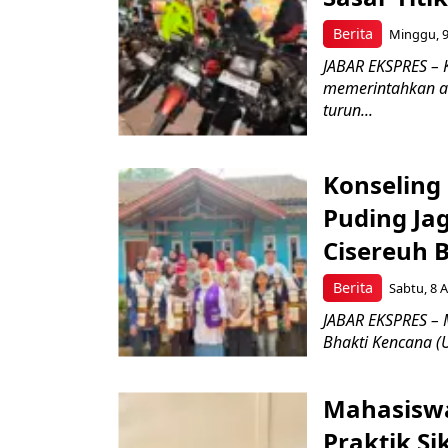
Berita
Minggu, 9
JABAR EKSPRES – 
memerintahkan a
turun...
Konseling 
Puding Ja
Cisereuh 
Berita
Sabtu, 8 A
JABAR EKSPRES – 
Bhakti Kencana (U
Mahasiswa
Praktik Si