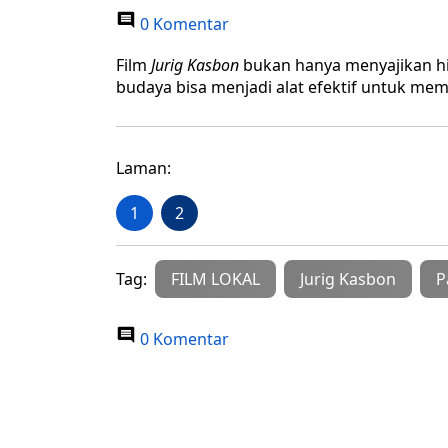
0 Komentar
Film
Jurig Kasbon
bukan hanya menyajikan hi
budaya bisa menjadi alat efektif untuk me
Laman:
1
2
Tag:
FILM LOKAL
Jurig Kasbon
P
0 Komentar