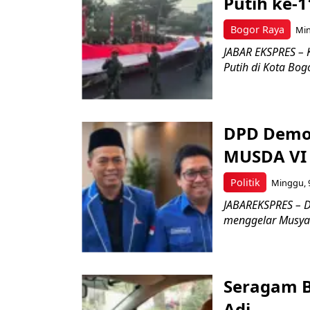
Putih ke-1
Bogor Raya
Min
JABAR EKSPRES – 
Putih di Kota Bog
DPD Demok
MUSDA VI 
Politik
Minggu, 9
JABAREKSPRES – D
menggelar Musyaw
Seragam B
Adi