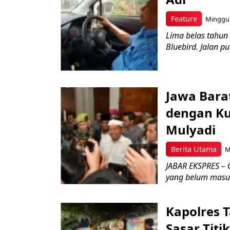
Feature
Minggu,
Lima belas tahun
Bluebird. Jalan p
Jawa Bara
dengan Kua
Mulyadi
Berita Utama
M
JABAR EKSPRES – 
yang belum masuk 
Kapolres T
Sasar Tit