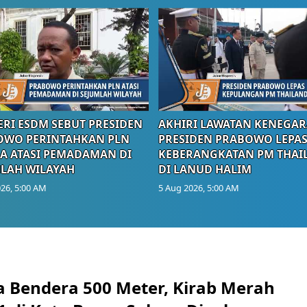
RI ESDM SEBUT PRESIDEN
AKHIRI LAWATAN KENEGAR
OWO PERINTAHKAN PLN
PRESIDEN PRABOWO LEPA
A ATASI PEMADAMAN DI
KEBERANGKATAN PM THAI
LAH WILAYAH
DI LANUD HALIM
26, 5:00 AM
5 Aug 2026, 5:00 AM
 Bendera 500 Meter, Kirab Merah