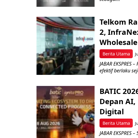
Telkom Ra
2, InfraNe
Wholesale
Berita Utama
J
JABAR EKSPRES – P
efektif berlaku se
BATIC 202
Depan AI, 
Digital
Berita Utama
J
JABAR EKSPRES – 