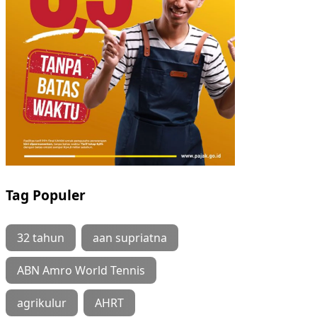
Tag Populer
32 tahun
aan supriatna
ABN Amro World Tennis
agrikulur
AHRT