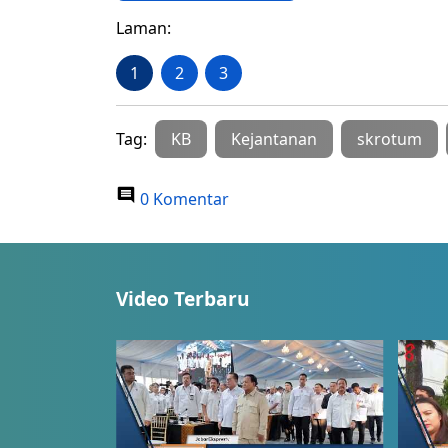
Laman:
1
2
3
Tag:
KB
Kejantanan
skrotum
0 Komentar
Video Terbaru