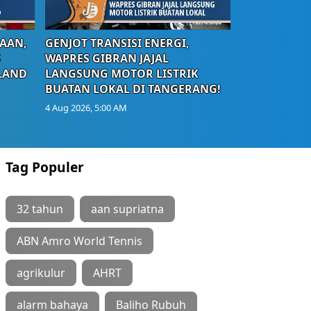
AAN,
GENJOT TRANSISI ENERGI,
S
WAPRES GIBRAN JAJAL
LAND
LANGSUNG MOTOR LISTRIK
BUATAN LOKAL DI TANGERANG!
4 Aug 2026, 5:00 AM
Tag Populer
32 tahun
aan supriatna
ABN Amro World Tennis
agrikulur
AHRT
alarm bahaya
Baliho Rubuh