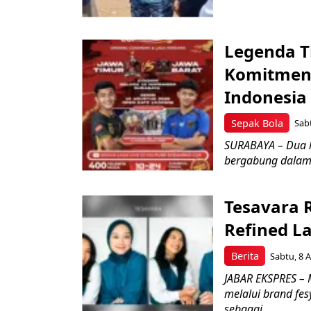
Legenda T
Komitmen 
Indonesia
Sepak Bola
Sabt
SURABAYA – Dua l
bergabung dalam 
Tesavara 
Refined L
Berita
Sabtu, 8 A
JABAR EKSPRES – M
melalui brand fe
sebagai...