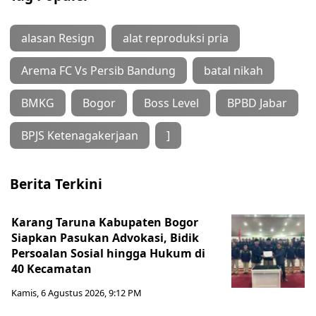
alasan Resign
alat reproduksi pria
Arema FC Vs Persib Bandung
batal nikah
BMKG
Bogor
Boss Level
BPBD Jabar
BPJS Ketenagakerjaan
]
Berita Terkini
Karang Taruna Kabupaten Bogor
Siapkan Pasukan Advokasi, Bidik
Persoalan Sosial hingga Hukum di
40 Kecamatan
Kamis, 6 Agustus 2026, 9:12 PM