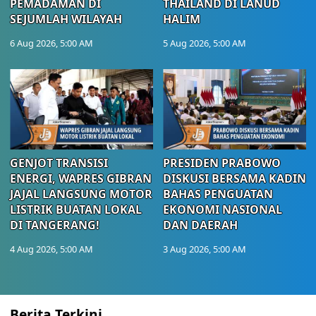
PEMADAMAN DI
THAILAND DI LANUD
SEJUMLAH WILAYAH
HALIM
6 Aug 2026, 5:00 AM
5 Aug 2026, 5:00 AM
GENJOT TRANSISI
PRESIDEN PRABOWO
ENERGI, WAPRES GIBRAN
DISKUSI BERSAMA KADIN
JAJAL LANGSUNG MOTOR
BAHAS PENGUATAN
LISTRIK BUATAN LOKAL
EKONOMI NASIONAL
DI TANGERANG!
DAN DAERAH
4 Aug 2026, 5:00 AM
3 Aug 2026, 5:00 AM
Berita Terkini