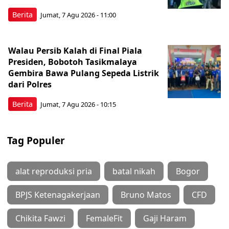
Berita
Jumat, 7 Agu 2026 - 11:00
Walau Persib Kalah di Final Piala
Presiden, Bobotoh Tasikmalaya
Gembira Bawa Pulang Sepeda Listrik
dari Polres
Berita
Jumat, 7 Agu 2026 - 10:15
Tag Populer
alat reproduksi pria
batal nikah
Bogor
BPJS Ketenagakerjaan
Bruno Matos
CFD
Chikita Fawzi
FemaleFit
Gaji Haram