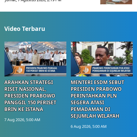
Video Terbaru
ARAHKAN STRATEGI
MENTERI ESDM SEBUT
RISET NASIONAL,
PRESIDEN PRABOWO
PRESIDEN PRABOWO
PERINTAHKAN PLN
PANGGIL 150 PERISET
SEGERA ATASI
BRIN KE ISTANA
PEMADAMAN DI
SEJUMLAH WILAYAH
7 Aug 2026, 5:00 AM
6 Aug 2026, 5:00 AM