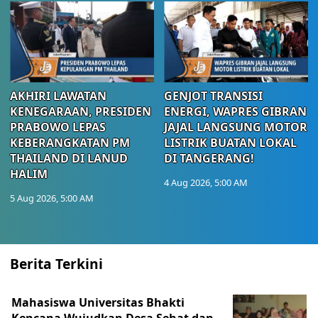
AKHIRI LAWATAN
GENJOT TRANSISI
KENEGARAAN, PRESIDEN
ENERGI, WAPRES GIBRAN
PRABOWO LEPAS
JAJAL LANGSUNG MOTOR
KEBERANGKATAN PM
LISTRIK BUATAN LOKAL
THAILAND DI LANUD
DI TANGERANG!
HALIM
4 Aug 2026, 5:00 AM
5 Aug 2026, 5:00 AM
Berita Terkini
Mahasiswa Universitas Bhakti
Kencana Wujudkan Desa Sehat dan