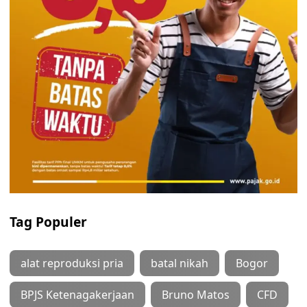
Tag Populer
alat reproduksi pria
batal nikah
Bogor
BPJS Ketenagakerjaan
Bruno Matos
CFD