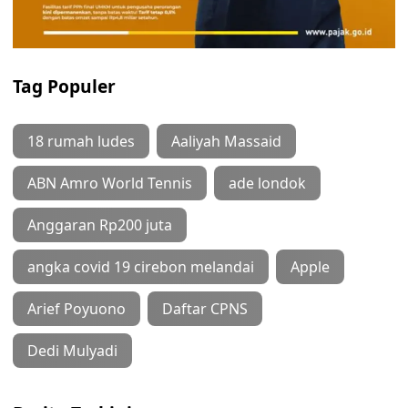
Tag Populer
18 rumah ludes
Aaliyah Massaid
ABN Amro World Tennis
ade londok
Anggaran Rp200 juta
angka covid 19 cirebon melandai
Apple
Arief Poyuono
Daftar CPNS
Dedi Mulyadi