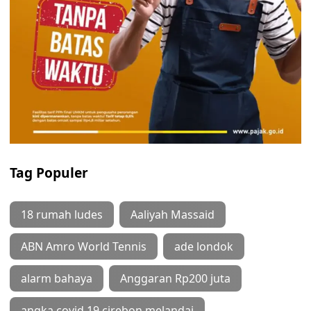
Tag Populer
18 rumah ludes
Aaliyah Massaid
ABN Amro World Tennis
ade londok
alarm bahaya
Anggaran Rp200 juta
angka covid 19 cirebon melandai