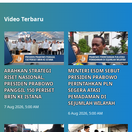
Video Terbaru
ARAHKAN STRATEGI
MENTERI ESDM SEBUT
RISET NASIONAL,
PRESIDEN PRABOWO
PRESIDEN PRABOWO
PERINTAHKAN PLN
PANGGIL 150 PERISET
SEGERA ATASI
BRIN KE ISTANA
PEMADAMAN DI
SEJUMLAH WILAYAH
7 Aug 2026, 5:00 AM
6 Aug 2026, 5:00 AM