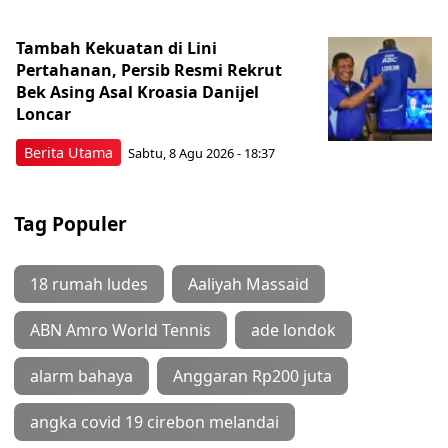
Tambah Kekuatan di Lini
Pertahanan, Persib Resmi Rekrut
Bek Asing Asal Kroasia Danijel
Loncar
Berita Utama
Sabtu, 8 Agu 2026 - 18:37
Tag Populer
18 rumah ludes
Aaliyah Massaid
ABN Amro World Tennis
ade londok
alarm bahaya
Anggaran Rp200 juta
angka covid 19 cirebon melandai