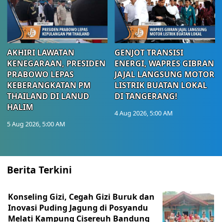
AKHIRI LAWATAN
GENJOT TRANSISI
KENEGARAAN, PRESIDEN
ENERGI, WAPRES GIBRAN
PRABOWO LEPAS
JAJAL LANGSUNG MOTOR
KEBERANGKATAN PM
LISTRIK BUATAN LOKAL
THAILAND DI LANUD
DI TANGERANG!
HALIM
4 Aug 2026, 5:00 AM
5 Aug 2026, 5:00 AM
Berita Terkini
Konseling Gizi, Cegah Gizi Buruk dan
Inovasi Puding Jagung di Posyandu
Melati Kampung Cisereuh Bandung