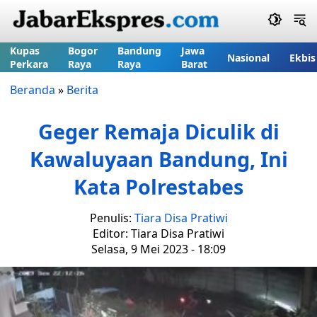
Kupas
Bogor
Bandung
Jawa
Nasional
Ekbis
Perkara
Raya
Raya
Barat
Beranda
»
Berita
Geger Remaja Diculik di
Kawaluyaan Bandung, Ini
Kata Polrestabes
Penulis:
Tiara Disa Pratiwi
Editor: Tiara Disa Pratiwi
Selasa, 9 Mei 2023 - 18:09