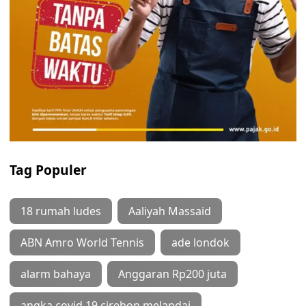
Tag Populer
18 rumah ludes
Aaliyah Massaid
ABN Amro World Tennis
ade londok
alarm bahaya
Anggaran Rp200 juta
angka covid 19 cirebon melandai