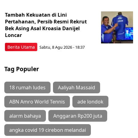
Tambah Kekuatan di Lini
Pertahanan, Persib Resmi Rekrut
Bek Asing Asal Kroasia Danijel
Loncar
Berita Utama
Sabtu, 8 Agu 2026 - 18:37
Tag Populer
18 rumah ludes
Aaliyah Massaid
ABN Amro World Tennis
ade londok
alarm bahaya
Anggaran Rp200 juta
angka covid 19 cirebon melandai