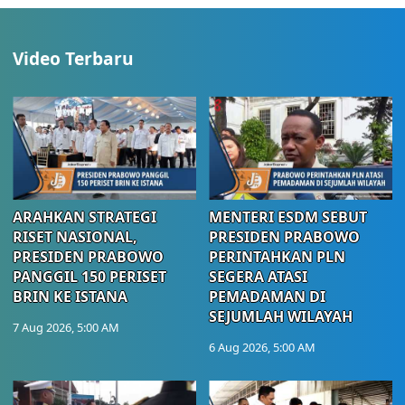
Video Terbaru
ARAHKAN STRATEGI
MENTERI ESDM SEBUT
RISET NASIONAL,
PRESIDEN PRABOWO
PRESIDEN PRABOWO
PERINTAHKAN PLN
PANGGIL 150 PERISET
SEGERA ATASI
BRIN KE ISTANA
PEMADAMAN DI
SEJUMLAH WILAYAH
7 Aug 2026, 5:00 AM
6 Aug 2026, 5:00 AM