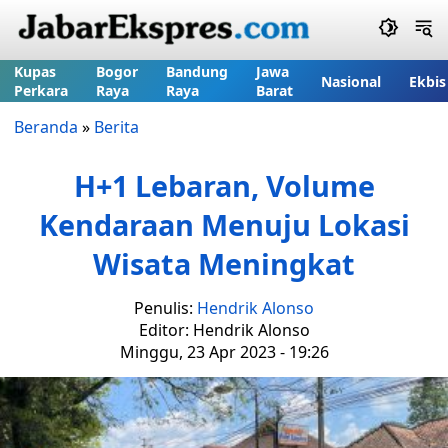
Kupas
Bogor
Bandung
Jawa
Nasional
Ekbis
Perkara
Raya
Raya
Barat
Beranda
»
Berita
H+1 Lebaran, Volume
Kendaraan Menuju Lokasi
Wisata Meningkat
Penulis:
Hendrik Alonso
Editor: Hendrik Alonso
Minggu, 23 Apr 2023 - 19:26