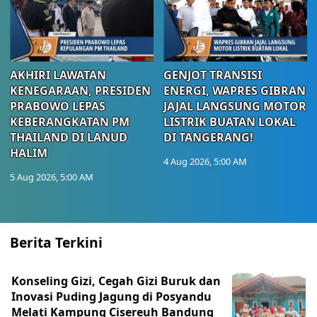
AKHIRI LAWATAN
GENJOT TRANSISI
KENEGARAAN, PRESIDEN
ENERGI, WAPRES GIBRAN
PRABOWO LEPAS
JAJAL LANGSUNG MOTOR
KEBERANGKATAN PM
LISTRIK BUATAN LOKAL
THAILAND DI LANUD
DI TANGERANG!
HALIM
4 Aug 2026, 5:00 AM
5 Aug 2026, 5:00 AM
Berita Terkini
Konseling Gizi, Cegah Gizi Buruk dan
Inovasi Puding Jagung di Posyandu
Melati Kampung Cisereuh Bandung