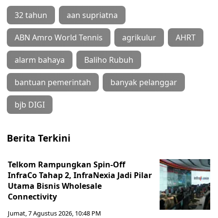
32 tahun
aan supriatna
ABN Amro World Tennis
agrikulur
AHRT
alarm bahaya
Baliho Rubuh
bantuan pemerintah
banyak pelanggar
bjb DIGI
Berita Terkini
Telkom Rampungkan Spin-Off
InfraCo Tahap 2, InfraNexia Jadi Pilar
Utama Bisnis Wholesale
Connectivity
Jumat, 7 Agustus 2026, 10:48 PM