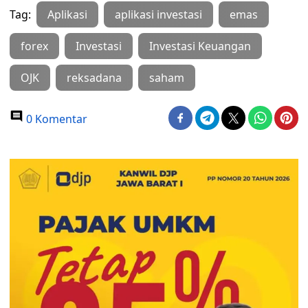
Tag:
Aplikasi
aplikasi investasi
emas
forex
Investasi
Investasi Keuangan
OJK
reksadana
saham
0 Komentar