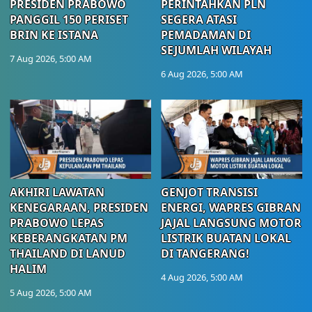
PRESIDEN PRABOWO
PERINTAHKAN PLN
PANGGIL 150 PERISET
SEGERA ATASI
BRIN KE ISTANA
PEMADAMAN DI
SEJUMLAH WILAYAH
7 Aug 2026, 5:00 AM
6 Aug 2026, 5:00 AM
AKHIRI LAWATAN
GENJOT TRANSISI
KENEGARAAN, PRESIDEN
ENERGI, WAPRES GIBRAN
PRABOWO LEPAS
JAJAL LANGSUNG MOTOR
KEBERANGKATAN PM
LISTRIK BUATAN LOKAL
THAILAND DI LANUD
DI TANGERANG!
HALIM
4 Aug 2026, 5:00 AM
5 Aug 2026, 5:00 AM