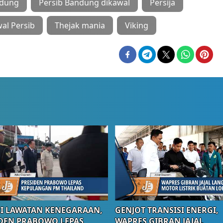
ndung
Persib Bandung dikawal
Persija
al Persib
Thejak mania
Viking
I LAWATAN KENEGARAAN,
GENJOT TRANSISI ENERGI,
DEN PRABOWO LEPAS
WAPRES GIBRAN JAJAL