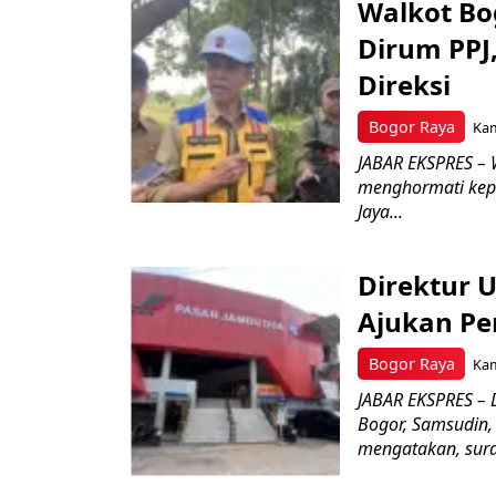
Walkot Bo
Dirum PPJ
Direksi
Bogor Raya
Kam
JABAR EKSPRES – 
menghormati kep
Jaya...
Direktur 
Ajukan Pe
Bogor Raya
Kam
JABAR EKSPRES – 
Bogor, Samsudin,
mengatakan, surat