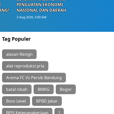
K
PENGUATAN EKONOMI
ANG!
NASIONAL DAN DAERAH
3 Aug 2026, 5:00 AM
Tag Populer
alasan Resign
alat reproduksi pria
Arema FC Vs Persib Bandung
batal nikah
BMKG
Bogor
Boss Level
BPBD Jabar
BPJS Ketenagakerjaan
]