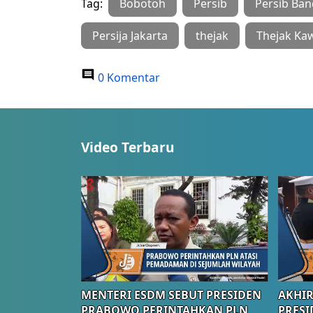
Tag:
Bobotoh
Persib
Persib Ba
Persija Jakarta
thejak
Thejak Kaw
0 Komentar
Video Terbaru
MENTERI ESDM SEBUT PRESIDEN
AKHIR
PRABOWO PERINTAHKAN PLN
PRESI