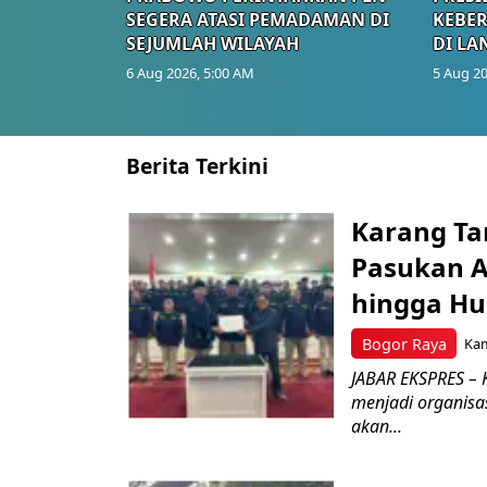
SEGERA ATASI PEMADAMAN DI
KEBE
SEJUMLAH WILAYAH
DI LA
6 Aug 2026, 5:00 AM
5 Aug 20
Berita Terkini
Karang Ta
Pasukan Ad
hingga Hu
Bogor Raya
Kam
JABAR EKSPRES – 
menjadi organisa
akan...