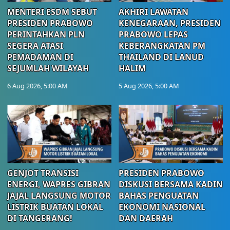
MENTERI ESDM SEBUT
AKHIRI LAWATAN
PRESIDEN PRABOWO
KENEGARAAN, PRESIDEN
PERINTAHKAN PLN
PRABOWO LEPAS
SEGERA ATASI
KEBERANGKATAN PM
PEMADAMAN DI
THAILAND DI LANUD
SEJUMLAH WILAYAH
HALIM
6 Aug 2026, 5:00 AM
5 Aug 2026, 5:00 AM
GENJOT TRANSISI
PRESIDEN PRABOWO
ENERGI, WAPRES GIBRAN
DISKUSI BERSAMA KADIN
JAJAL LANGSUNG MOTOR
BAHAS PENGUATAN
LISTRIK BUATAN LOKAL
EKONOMI NASIONAL
DI TANGERANG!
DAN DAERAH