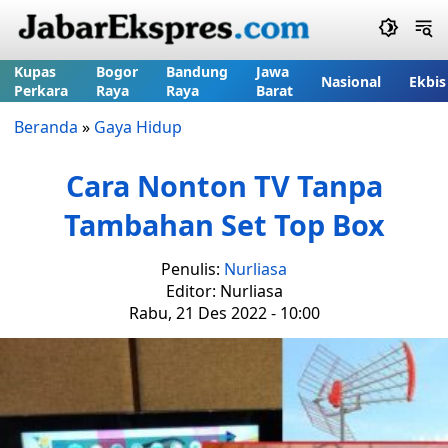
Kupas
Bogor
Bandung
Jawa
Nasional
Ekbis
Perkara
Raya
Raya
Barat
Beranda
»
Gaya Hidup
Cara Nonton TV Tanpa
Tambahan Set Top Box
Penulis:
Nurliasa
Editor: Nurliasa
Rabu, 21 Des 2022 - 10:00