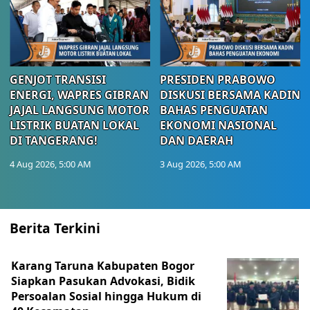
GENJOT TRANSISI
PRESIDEN PRABOWO
ENERGI, WAPRES GIBRAN
DISKUSI BERSAMA KADIN
JAJAL LANGSUNG MOTOR
BAHAS PENGUATAN
LISTRIK BUATAN LOKAL
EKONOMI NASIONAL
DI TANGERANG!
DAN DAERAH
4 Aug 2026, 5:00 AM
3 Aug 2026, 5:00 AM
Berita Terkini
Karang Taruna Kabupaten Bogor
Siapkan Pasukan Advokasi, Bidik
Persoalan Sosial hingga Hukum di