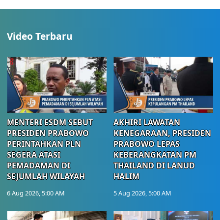
Video Terbaru
MENTERI ESDM SEBUT
AKHIRI LAWATAN
PRESIDEN PRABOWO
KENEGARAAN, PRESIDEN
PERINTAHKAN PLN
PRABOWO LEPAS
SEGERA ATASI
KEBERANGKATAN PM
PEMADAMAN DI
THAILAND DI LANUD
SEJUMLAH WILAYAH
HALIM
6 Aug 2026, 5:00 AM
5 Aug 2026, 5:00 AM