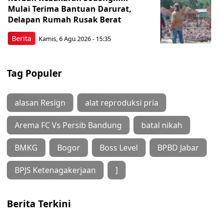
Mulai Terima Bantuan Darurat,
Delapan Rumah Rusak Berat
Berita
Kamis, 6 Agu 2026 - 15:35
Tag Populer
alasan Resign
alat reproduksi pria
Arema FC Vs Persib Bandung
batal nikah
BMKG
Bogor
Boss Level
BPBD Jabar
BPJS Ketenagakerjaan
]
Berita Terkini